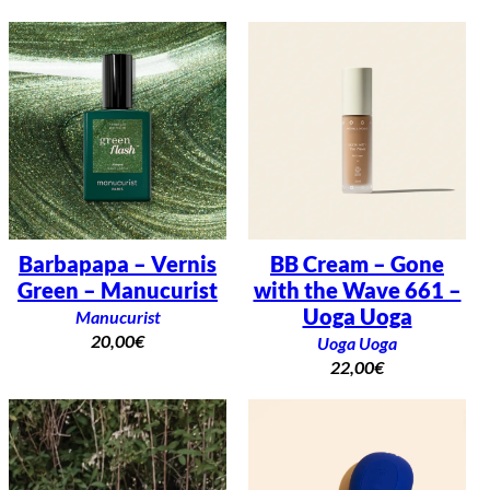
Barbapapa – Vernis
BB Cream – Gone
Green – Manucurist
with the Wave 661 –
Uoga Uoga
Manucurist
20,00
€
Uoga Uoga
22,00
€