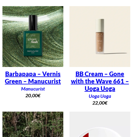
Barbapapa – Vernis
BB Cream – Gone
Green – Manucurist
with the Wave 661 –
Uoga Uoga
Manucurist
20,00
€
Uoga Uoga
22,00
€