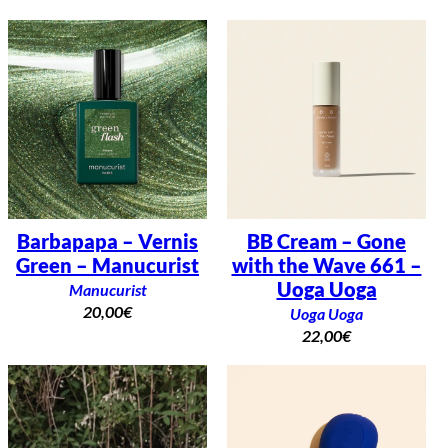
Barbapapa – Vernis
BB Cream – Gone
Green – Manucurist
with the Wave 661 –
Uoga Uoga
Manucurist
20,00
€
Uoga Uoga
22,00
€