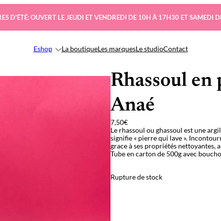
ES D’ÉTÉ: OUVERT LE JEUDI ET VENDREDI DE 10H À 17H30 ET SAMEDI D
Eshop
La boutique
Les marques
Le studio
Contact
Rhassoul en 
Anaé
7,50
€
Le rhassoul ou ghassoul est une arg
signifie « pierre qui lave ». Incont
grace à ses propriétés nettoyantes, 
Tube en carton de 500g avec boucho
Rupture de stock