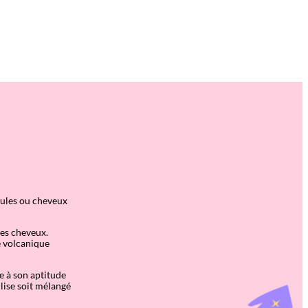
cules ou cheveux
des cheveux.
le volcanique
e à son aptitude
ilise soit mélangé