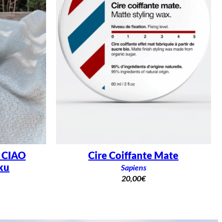
– CIAO
Cire Coiffante Mate
ku
Sapiens
20,00
€