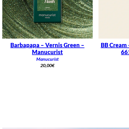
Barbapapa – Vernis Green –
BB Cream 
Manucurist
66
Manucurist
20,00
€