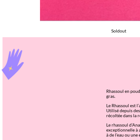
Soldout
Rhassoul en poudr
gras.
Le Rhassoul est l
Utilisé depuis des
récoltée dans la
Le rhassoul d’Ana
exceptionnelle à a
à de l’eau ou une 