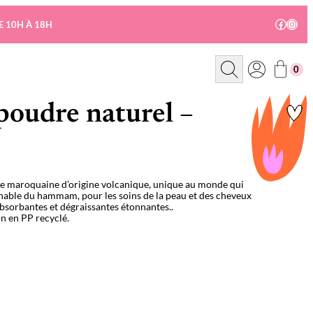
Facebo
Insta
E 10H À 18H
R
0
e
c
h
e
poudre naturel –
r
c
h
e
ile maroquaine d’origine volcanique, unique au monde qui
ournable du hammam, pour les soins de la peau et des cheveux
absorbantes et dégraissantes étonnantes..
n en PP recyclé.