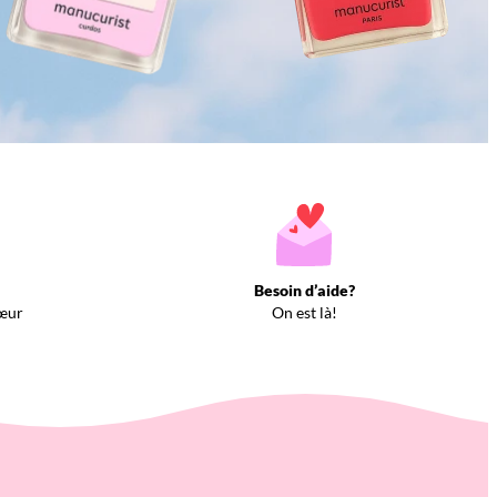
Besoin d’aide?
œur
On est là!