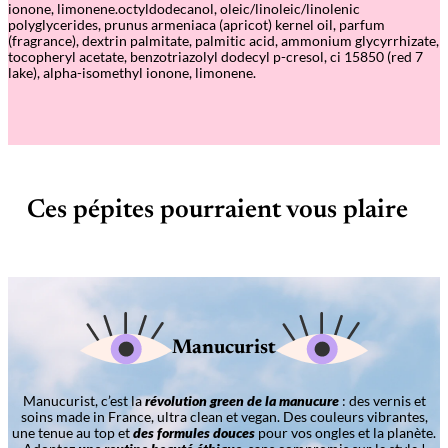
ionone, limonene.octyldodecanol, oleic/linoleic/linolenic
polyglycerides, prunus armeniaca (apricot) kernel oil, parfum
(fragrance), dextrin palmitate, palmitic acid, ammonium glycyrrhizate,
tocopheryl acetate, benzotriazolyl dodecyl p-cresol, ci 15850 (red 7
lake), alpha-isomethyl ionone, limonene.
Ces pépites pourraient vous plaire
Manucurist
Manucurist, c’est la
révolution green de la manucure
: des vernis et
soins made in France, ultra clean et vegan. Des couleurs vibrantes,
une tenue au top et
des formules douces
pour vos ongles et la planète.