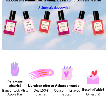
Adoptez
une routine beauté éthique
, sans compromis sur le style !
J’aimerais découvrir!
Paiement
sécurisé
Livraison offerte
Achats engagés
Besoin d’aide?
Bancontact, Visa,
Dès 150 €
Consommer avec
Apple Pay
d’achat
le cœur
On est là!