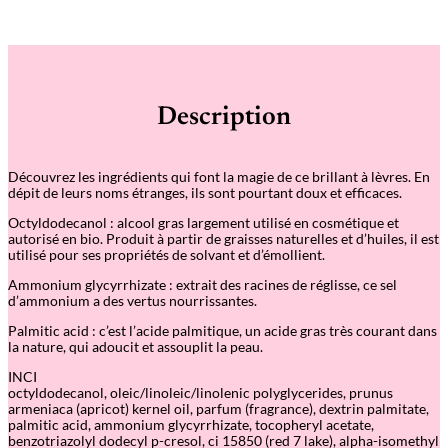
Description
Découvrez les ingrédients qui font la magie de ce brillant à lèvres. En
dépit de leurs noms étranges, ils sont pourtant doux et efficaces.
Octyldodecanol : alcool gras largement utilisé en cosmétique et
autorisé en bio. Produit à partir de graisses naturelles et d’huiles, il est
utilisé pour ses propriétés de solvant et d’émollient.
Ammonium glycyrrhizate : extrait des racines de réglisse, ce sel
d’ammonium a des vertus nourrissantes.
Palmitic acid : c’est l’acide palmitique, un acide gras très courant dans
la nature, qui adoucit et assouplit la peau.
INCI
octyldodecanol, oleic/linoleic/linolenic polyglycerides, prunus
armeniaca (apricot) kernel oil, parfum (fragrance), dextrin palmitate,
palmitic acid, ammonium glycyrrhizate, tocopheryl acetate,
benzotriazolyl dodecyl p-cresol, ci 15850 (red 7 lake), alpha-isomethyl