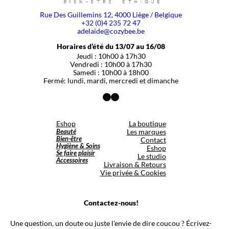
Rue Des Guillemins 12, 4000 Liège / Belgique
+32 (0)4 235 72 47
adelaide@cozybee.be
Horaires d’été du 13/07 au 16/08
Jeudi : 10h00 à 17h30
Vendredi : 10h00 à 17h30
Samedi : 10h00 à 18h00
Fermé: lundi, mardi, mercredi et dimanche
Facebook
Instagram
Eshop
La boutique
Beauté
Les marques
Bien-être
Contact
Hygiène & Soins
Eshop
Se faire plaisir
Le studio
Accessoires
Livraison & Retours
Vie privée & Cookies
Contactez-nous!
Une question, un doute ou juste l’envie de dire coucou ? Écrivez-