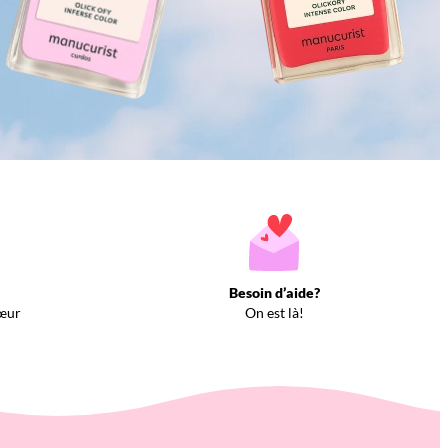
Besoin d’aide?
œur
On est là!