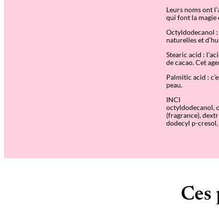
Leurs noms ont l’
qui font la magie d
Octyldodecanol : 
naturelles et d’hui
Stearic acid : l’a
de cacao. Cet agen
Palmitic acid : c’
peau.
INCI
octyldodecanol, o
(fragrance), dext
dodecyl p-cresol,
Ces 