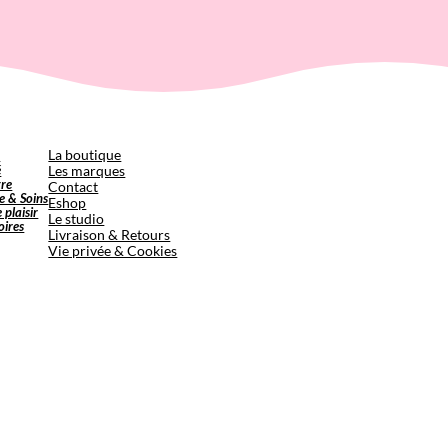
p
La boutique
é
Les marques
tre
Contact
e & Soins
Eshop
e plaisir
Le studio
oires
Livraison & Retours
Vie privée & Cookies