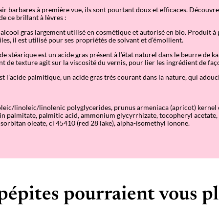
air barbares à première vue, ils sont pourtant doux et efficaces. Découvre
e ce brillant à lèvres :
alcool gras largement utilisé en cosmétique et autorisé en bio. Produit à 
les, il est utilisé pour ses propriétés de solvant et d’émollient.
cide stéarique est un acide gras présent à l’état naturel dans le beurre de k
t de texture agit sur la viscosité du vernis, pour lier les ingrédient de f
est l’acide palmitique, un acide gras très courant dans la nature, qui adouci
leic/linoleic/linolenic polyglycerides, prunus armeniaca (apricot) kernel 
rin palmitate, palmitic acid, ammonium glycyrrhizate, tocopheryl acetate,
 sorbitan oleate, ci 45410 (red 28 lake), alpha-isomethyl ionone.
pépites pourraient vous pl