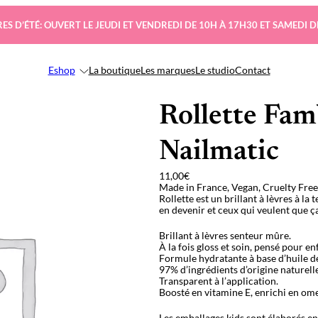
ES D’ÉTÉ: OUVERT LE JEUDI ET VENDREDI DE 10H À 17H30 ET SAMEDI D
Eshop
La boutique
Les marques
Le studio
Contact
Rollette Fam
Nailmatic
11,00
€
Made in France, Vegan, Cruelty Free
Rollette est un brillant à lèvres à la
en devenir et ceux qui veulent que ça 
Brillant à lèvres senteur mûre.
À la fois gloss et soin, pensé pour en
Formule hydratante à base d’huile d
97% d’ingrédients d’origine naturelle
Transparent à l’application.
Boosté en vitamine E, enrichi en ome
Les emballages kids sont élaborés e