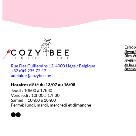
Esho
Beaut
Bien-ê
Hygièn
Se fair
Rue Des Guillemins 12, 4000 Liège / Belgique
Access
+32 (0)4 235 72 47
adelaide@cozybee.be
Horaires d’été du 13/07 au 16/08
Jeudi : 10h00 à 17h30
Vendredi : 10h00 à 17h30
Samedi : 10h00 à 18h00
Fermé: lundi, mardi, mercredi et dimanche
Facebook
Instagram