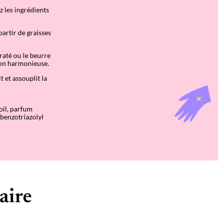
z les ingrédients
partir de graisses
araté ou le beurre
açon harmonieuse.
t et assouplit la
oil, parfum
 benzotriazolyl
aire