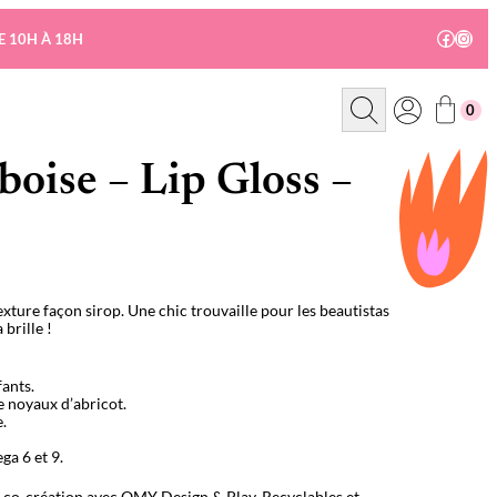
Facebo
Insta
E 10H À 18H
R
0
e
c
h
e
boise – Lip Gloss –
r
c
h
e
 texture façon sirop. Une chic trouvaille pour les beautistas
brille !
fants.
e noyaux d’abricot.
.
ga 6 et 9.
n co-création avec OMY Design & Play. Recyclables et