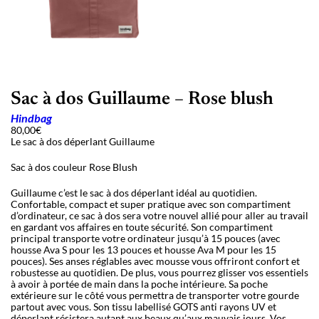
Sac à dos Guillaume – Rose blush
Hindbag
80,00
€
Le sac à dos déperlant Guillaume
Sac à dos couleur Rose Blush
Guillaume c
’
est le sac à dos déperlant idéal au quotidien.
Confortable, compact et super pratique avec son compartiment
d
’
ordinateur, ce sac à dos sera votre nouvel allié pour aller au travail
en gardant vos affaires en toute sécurité. Son compartiment
principal transporte votre ordinateur jusqu
’
à 15 pouces (avec
housse Ava S pour les 13 pouces et housse Ava M pour les 15
pouces). Ses anses réglables avec mousse vous offriront confort et
robustesse au quotidien. De plus, vous pourrez glisser vos essentiels
à avoir à portée de main dans la poche intérieure. Sa poche
extérieure sur le côté vous permettra de transporter votre gourde
partout avec vous. Son tissu labellisé GOTS anti rayons UV et
déperlant résistera autant aux beaux qu’aux mauvais jours. Vos