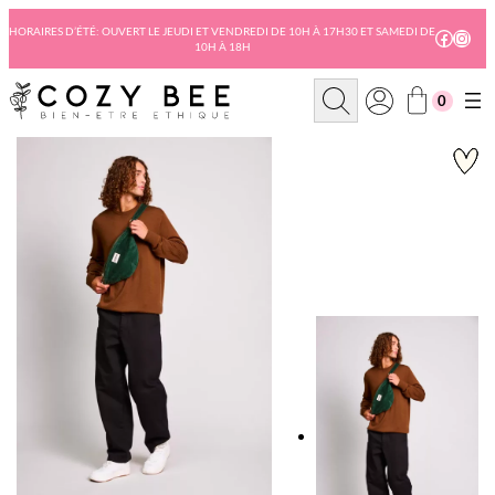
Aller
au
HORAIRES D’ÉTÉ: OUVERT LE JEUDI ET VENDREDI DE 10H À 17H30 ET SAMEDI DE
Facebo
Insta
10H À 18H
contenu
R
0
e
c
h
e
r
c
h
e