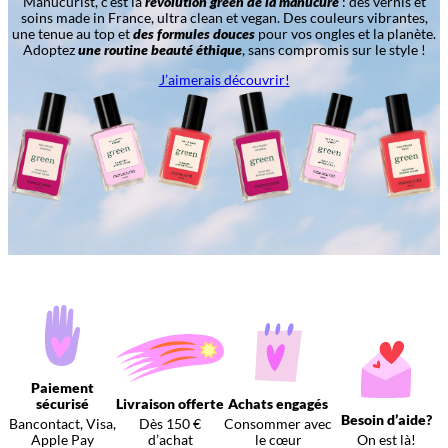
Manucurist, c’est la
révolution green de la manucure
: des vernis et
soins made in France, ultra clean et vegan. Des couleurs vibrantes,
une tenue au top et
des formules douces
pour vos ongles et la planète.
Adoptez
une routine beauté éthique
, sans compromis sur le style !
J’aimerais découvrir!
Paiement
sécurisé
Livraison offerte
Achats engagés
Besoin d’aide?
Bancontact, Visa,
Dès 150 €
Consommer avec
Apple Pay
d’achat
le cœur
On est là!