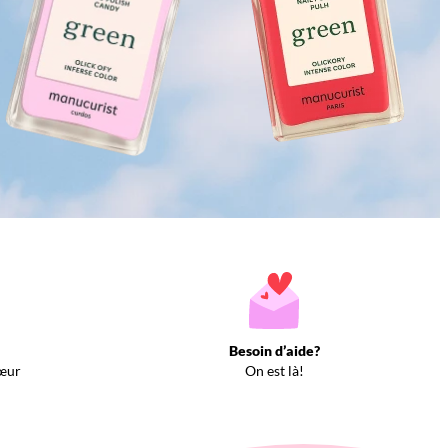
Besoin d’aide?
œur
On est là!