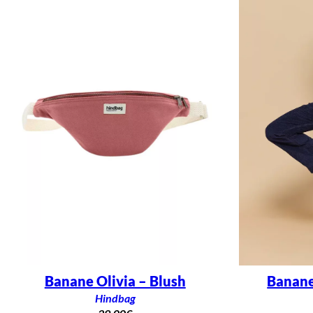
Banane
Banane Olivia – Blush
Hindbag