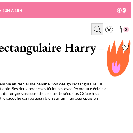
Facebo
Insta
E 10H À 18H
R
0
e
c
h
e
ectangulaire Harry –
r
c
h
e
semble en rien à une banane. Son design rectangulaire lui
 chic. Ses deux poches extérieures avec fermeture éclair à
nt de ranger vos essentiels en toute sécurité. Grâce à sa
otre sacoche carrée aussi bien sur un manteau épais en