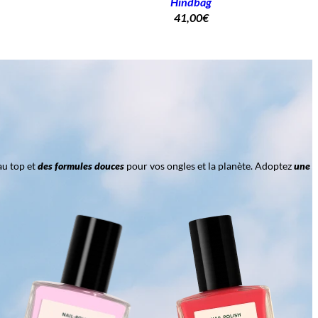
Hindbag
41,00
€
au top et
des formules douces
pour vos ongles et la planète. Adoptez
une