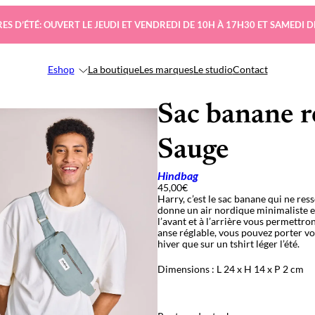
ES D’ÉTÉ: OUVERT LE JEUDI ET VENDREDI DE 10H À 17H30 ET SAMEDI D
Eshop
La boutique
Les marques
Le studio
Contact
Sac banane r
Sauge
Hindbag
45,00
€
Harry, c’est le sac banane qui ne res
donne un air nordique minimaliste et
l’avant et à l’arrière vous permettro
anse réglable, vous pouvez porter v
hiver que sur un tshirt léger l’été.
Dimensions : L 24 x H 14 x P 2 cm