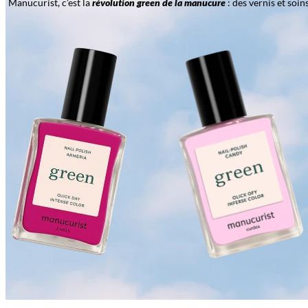
Manucurist, c’est la
révolution green de la manucure
: des vernis et soi