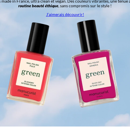
ns made in France, ultra clean et vegan. Des couleurs vibrantes, une tenue 
routine beauté éthique
, sans compromis sur le style !
J’aimerais découvrir!