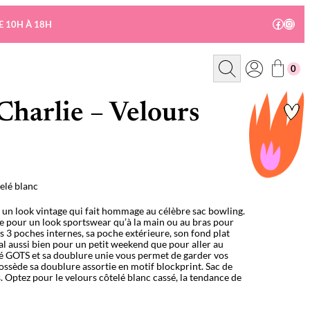
Facebo
Insta
E 10H À 18H
R
0
e
c
h
e
Charlie – Velours
r
c
h
e
telé blanc
 un look vintage qui fait hommage au célèbre sac bowling.
re pour un look sportswear qu’à la main ou au bras pour
s 3 poches internes, sa poche extérieure, son fond plat
déal aussi bien pour un petit weekend que pour aller au
isé GOTS et sa doublure unie vous permet de garder vos
possède sa doublure assortie en motif blockprint. Sac de
. Optez pour le velours côtelé blanc cassé, la tendance de