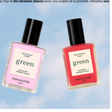
au top et
des formules douces
pour vos ongles et la planète. Adoptez
une