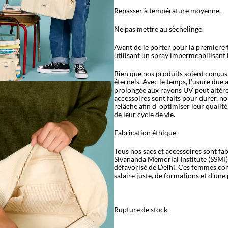
Repasser à température moyenne.
Ne pas mettre au sèchelinge.
Avant de le porter pour la premiere 
utilisant un spray impermeabilisant 
Bien que nos produits soient conçus p
éternels. Avec le temps, l
’
usure due a
prolongée aux rayons UV peut altérer
accessoires sont faits pour durer, n
relâche afin d
’
optimiser leur qualité
de leur cycle de vie.
Fabrication éthique
Tous nos sacs et accessoires sont f
Sivananda Memorial Institute (SSMI)
défavorisé de Delhi. Ces femmes con
salaire juste, de formations et d’une 
Rupture de stock