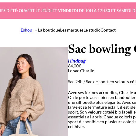
ES D’ÉTÉ: OUVERT LE JEUDI ET VENDREDI DE 10H À 17H30 ET SAMEDI D
Eshop
La boutique
Les marques
Le studio
Contact
Sac bowling 
Hindbag
64,00
€
Le sac Charlie
Sac 24h / Sac de sport en velours cô
Avec ses formes arrondies, Charlie a
On le porte aussi bien en bandouliè
une silhouette plus élégante. Avec se
large et sa fermeture éclair, il est i
sport. Son velours côtelé bio labell
essentiels à l’abris. Chaque coloris 
sport disponible en plusieurs coloris
cet hiver.