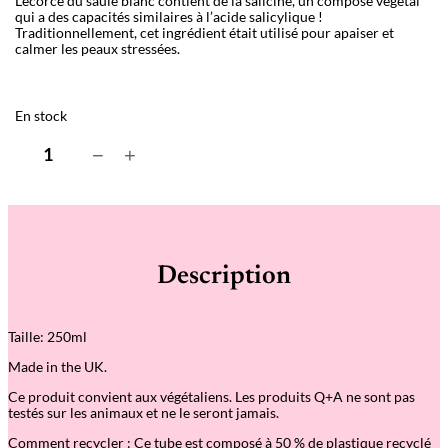
L’écorce du saule blanc contient de la salicine, un composé végétal
qui a des capacités similaires à l’acide salicylique !
Traditionnellement, cet ingrédient était utilisé pour apaiser et
calmer les peaux stressées.
En stock
q
−
+
u
a
n
t
i
t
é
Description
d
e
S
a
Taille: 250ml
l
i
Made in the UK.
c
y
Ce produit convient aux végétaliens. Les produits Q+A ne sont pas
l
testés sur les animaux et ne le seront jamais.
i
c
Comment recycler : Ce tube est composé à 50 % de plastique recyclé