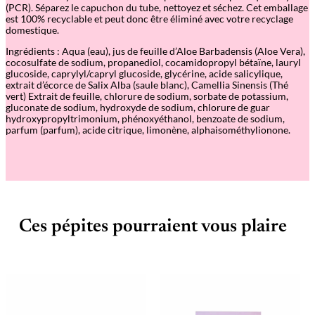
A
(PCR). Séparez le capuchon du tube, nettoyez et séchez. Cet emballage
c
est 100% recyclable et peut donc être éliminé avec votre recyclage
i
domestique.
d
B
Ingrédients
: Aqua (eau), jus de feuille d’Aloe Barbadensis (Aloe Vera),
o
cocosulfate de sodium, propanediol, cocamidopropyl bétaïne, lauryl
d
glucoside, caprylyl/capryl glucoside, glycérine, acide salicylique,
y
extrait d’écorce de Salix Alba (saule blanc), Camellia Sinensis (Thé
W
vert) Extrait de feuille, chlorure de sodium, sorbate de potassium,
a
gluconate de sodium, hydroxyde de sodium, chlorure de guar
s
hydroxypropyltrimonium, phénoxyéthanol, benzoate de sodium,
h
parfum (parfum), acide citrique, limonène, alphaisométhylionone.
Ces pépites pourraient vous plaire