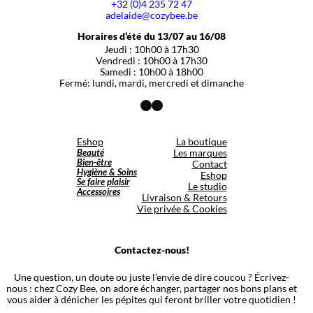
+32 (0)4 235 72 47
adelaide@cozybee.be
Horaires d’été du 13/07 au 16/08
Jeudi : 10h00 à 17h30
Vendredi : 10h00 à 17h30
Samedi : 10h00 à 18h00
Fermé: lundi, mardi, mercredi et dimanche
Facebook
Instagram
Eshop
La boutique
Beauté
Les marques
Bien-être
Contact
Hygiène & Soins
Eshop
Se faire plaisir
Le studio
Accessoires
Livraison & Retours
Vie privée & Cookies
Contactez-nous!
Une question, un doute ou juste l’envie de dire coucou ? Écrivez-
nous : chez Cozy Bee, on adore échanger, partager nos bons plans et
vous aider à dénicher les pépites qui feront briller votre quotidien !