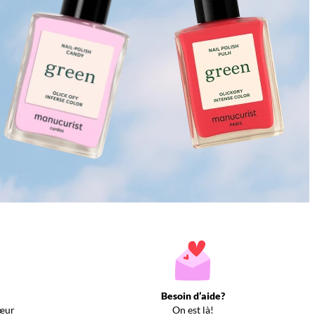
Besoin d’aide?
œur
On est là!