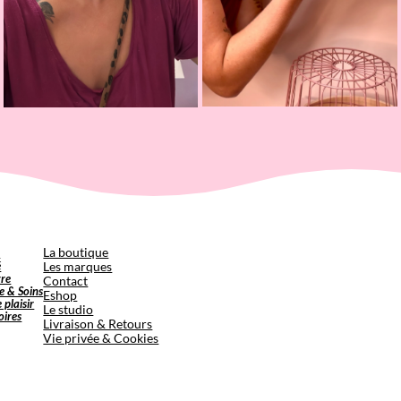
p
La boutique
é
Les marques
tre
Contact
e & Soins
Eshop
e plaisir
Le studio
oires
Livraison & Retours
Vie privée & Cookies