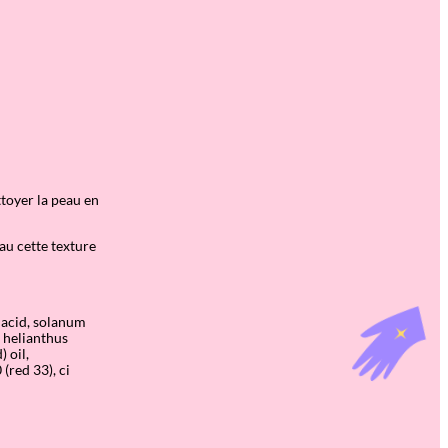
ttoyer la peau en
au cette texture
 acid, solanum
 helianthus
 oil,
(red 33), ci