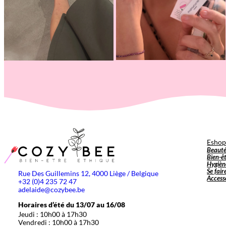
Esho
Beaut
Bien-ê
Hygièn
Se fair
Rue Des Guillemins 12, 4000 Liège / Belgique
Access
+32 (0)4 235 72 47
adelaide@cozybee.be
Horaires d’été du 13/07 au 16/08
Jeudi : 10h00 à 17h30
Vendredi : 10h00 à 17h30