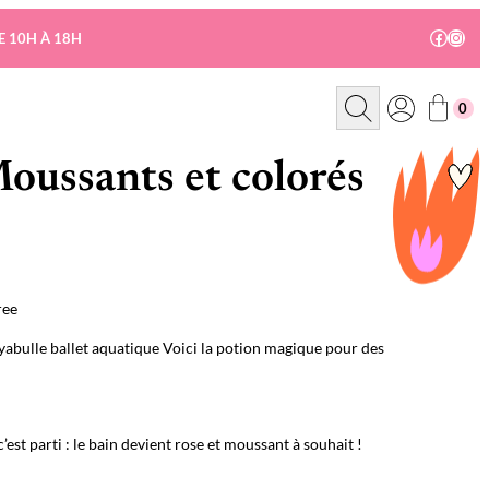
Facebo
Insta
E 10H À 18H
R
0
e
c
h
e
Moussants et colorés
r
c
h
e
ree
royabulle ballet aquatique Voici la potion magique pour des
’est parti : le bain devient rose et moussant à souhait !