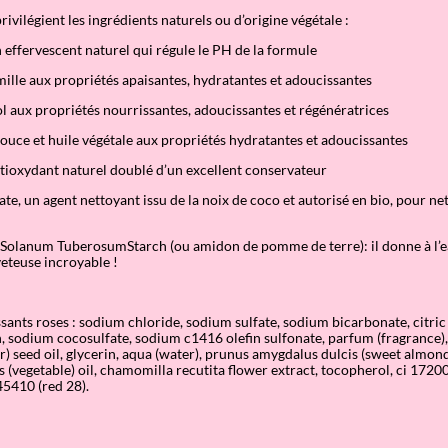
rivilégient les ingrédients naturels ou d’origine végétale :
n effervescent naturel qui régule le PH de la formule
ille aux propriétés apaisantes, hydratantes et adoucissantes
l aux propriétés nourrissantes, adoucissantes et régénératrices
uce et huile végétale aux propriétés hydratantes et adoucissantes
tioxydant naturel doublé d’un excellent conservateur
e, un agent nettoyant issu de la noix de coco et autorisé en bio, pour ne
e Solanum TuberosumStarch (ou amidon de pomme de terre): il donne à l’e
eteuse incroyable !
sants roses : sodium chloride, sodium sulfate, sodium bicarbonate, citric
 sodium cocosulfate, sodium c1416 olefin sulfonate, parfum (fragrance),
) seed oil, glycerin, aqua (water), prunus amygdalus dulcis (sweet almond)
 (vegetable) oil, chamomilla recutita flower extract, tocopherol, ci 17200 
45410 (red 28).