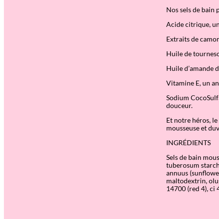
Nos sels de bain p
Acide citrique, u
Extraits de camom
Huile de tourneso
Huile d’amande do
Vitamine E, un an
Sodium CocoSulfat
douceur.
Et notre héros, l
mousseuse et duv
INGRÉDIENTS
Sels de bain mous
tuberosum starch,
annuus (sunflower
maltodextrin, olus
14700 (red 4), ci 