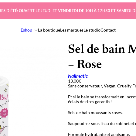
ES D’ÉTÉ: OUVERT LE JEUDI ET VENDREDI DE 10H À 17H30 ET SAMEDI D
Eshop
La boutique
Les marques
Le studio
Contact
Sel de bain 
– Rose
Nailmatic
13,00
€
Sans conservateur, Vegan, Cruelty F
Et si le bain se transformait en inc
éclats de rires garantis !
Sels de bain moussants roses.
Saupoudrez sous l’eau du robinet et c
Formule hydratante et apaisante.