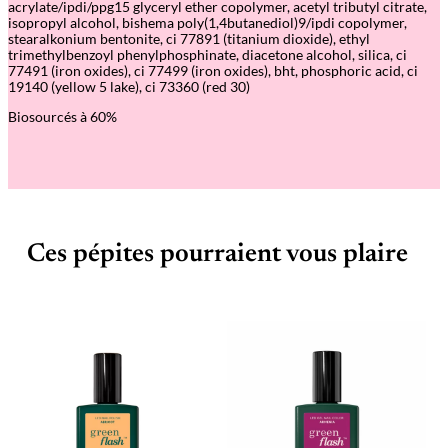
acrylate/ipdi/ppg15 glyceryl ether copolymer, acetyl tributyl citrate,
r
isopropyl alcohol, bishema poly(1,4butanediol)9/ipdi copolymer,
e
stearalkonium bentonite, ci 77891 (titanium dioxide), ethyl
e
trimethylbenzoyl phenylphosphinate, diacetone alcohol, silica, ci
n
77491 (iron oxides), ci 77499 (iron oxides), bht, phosphoric acid, ci
F
19140 (yellow 5 lake), ci 73360 (red 30)
l
a
Biosourcés à 60%
s
h
Ces pépites pourraient vous plaire