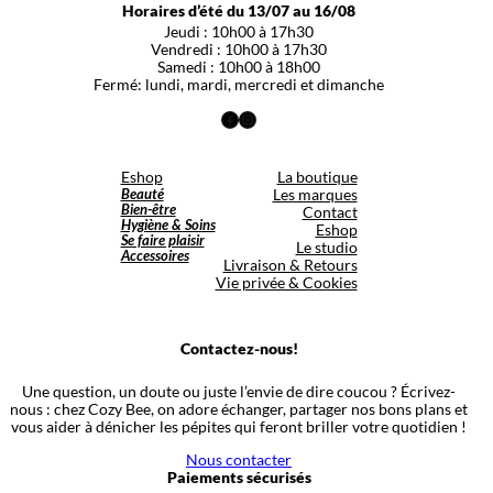
Horaires d’été du 13/07 au 16/08
Jeudi : 10h00 à 17h30
Vendredi : 10h00 à 17h30
Samedi : 10h00 à 18h00
Fermé: lundi, mardi, mercredi et dimanche
Facebook
Instagram
Eshop
La boutique
Beauté
Les marques
Bien-être
Contact
Hygiène & Soins
Eshop
Se faire plaisir
Le studio
Accessoires
Livraison & Retours
Vie privée & Cookies
Contactez-nous!
Une question, un doute ou juste l’envie de dire coucou ? Écrivez-
nous : chez Cozy Bee, on adore échanger, partager nos bons plans et
vous aider à dénicher les pépites qui feront briller votre quotidien !
Nous contacter
Paiements sécurisés