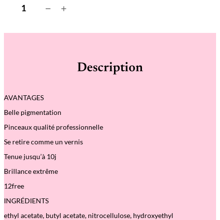
q
−
+
u
a
n
t
i
t
é
Description
d
e
S
h
AVANTAGES
e
l
Belle pigmentation
l
B
Pinceaux qualité professionnelle
e
i
Se retire comme un vernis
g
e
Tenue jusqu’à 10j
–
V
Brillance extrême
e
r
12free
n
INGRÉDIENTS
i
s
ethyl acetate, butyl acetate, nitrocellulose, hydroxyethyl
G