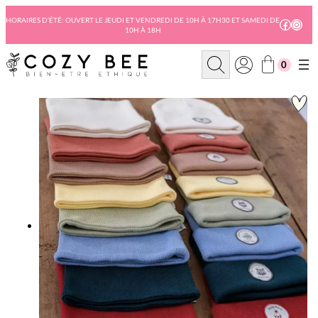
Aller
au
HORAIRES D’ÉTÉ: OUVERT LE JEUDI ET VENDREDI DE 10H À 17H30 ET SAMEDI DE
Facebo
Insta
10H À 18H
contenu
R
0
e
c
h
e
r
c
h
e