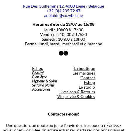
Rue Des Guillemins 12, 4000 Liège / Belgique
+32 (0)4 235 72 47
adelaide@cozybee.be
Horaires d’été du 13/07 au 16/08
Jeudi : 10h00 à 17h30
Vendredi : 10h00 à 17h30
Samedi : 10h00 à 18h00
Fermé: lundi, mardi, mercredi et dimanche
Facebook
Instagram
Eshop
La boutique
Beauté
Les marques
Bien-être
Contact
Hygiène & Soins
Eshop
Se faire plaisir
Le studio
Accessoires
Livraison & Retours
Vie privée & Cookies
Contactez-nous!
Une question, un doute ou juste l’envie de dire coucou ? Écrivez-
nous : chez Cozy Bee, on adore échanger, partager nos bons plans et