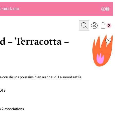
Facebo
Insta
E 10H À 18H
R
0
e
c
h
e
 – Terracotta –
r
c
h
e
e cou de vos poussins bien au chaud. Le snood est la
GOTS
à 2 associations