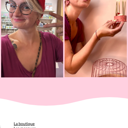
p
La boutique