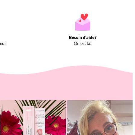
Besoin d’aide?
œur
On est là!