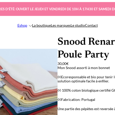
ES D’ÉTÉ: OUVERT LE JEUDI ET VENDREDI DE 10H À 17H30 ET SAMEDI D
Eshop
La boutique
Les marques
Le studio
Contact
Snood Renard
Poule Party
30,00
€
Mon Snood assorti à mon bonnet
◊◊Ecoresponsable et bio pour tenir l
solution optimale facile à enfiler.
◊◊ 100% coton biologique certifié 
◊◊Fabrication: Portugal
Une partie des pépètes est reversée 