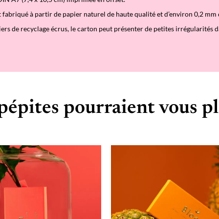
i
n
t fabriqué à partir de papier naturel de haute qualité et d’environ 0,2 mm 
i
iers de recyclage écrus, le carton peut présenter de petites irrégularités d
C
a
r
t
e
pépites pourraient vous pl