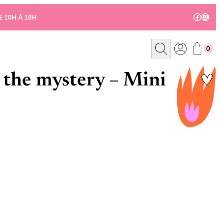
Facebo
Insta
E 10H À 18H
R
0
e
c
h
e
 the mystery – Mini
r
c
h
e