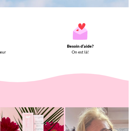
Besoin d’aide?
œur
On est là!