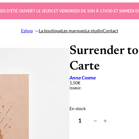
ES D’ÉTÉ: OUVERT LE JEUDI ET VENDREDI DE 10H À 17H30 ET SAMEDI D
Eshop
La boutique
Les marques
Le studio
Contact
Surrender to
Carte
Anna Cosma
1,50
€
isseur.
En stock
q
−
+
u
a
n
t