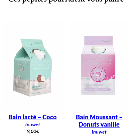
v
e
s
c
e
n
t
e
–
F
r
a
i
s
e
Bain lacté – Coco
Bain Moussant –
Donuts vanille
Inuwet
9,00
€
Inuwet