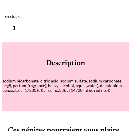
En stock
q
−
+
u
a
n
t
i
t
é
Description
d
e
T
a
sodium bicarbonate, citric acid, sodium sulfate, sodium carbonate,
b
peg8, parfum(fragrance), benzyl alcohol, aqua (water), denatonium
l
benzoate, ci 17200 (d&c red no.33), ci 14700 (fd&c red no.4)
e
t
t
e
e
f
f
e
r
Ces pépites pourraient vous plaire