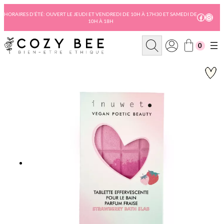
Aller
au
HORAIRES D’ÉTÉ: OUVERT LE JEUDI ET VENDREDI DE 10H À 17H30 ET SAMEDI DE
Facebo
Insta
10H À 18H
contenu
R
0
e
c
h
e
r
c
h
e