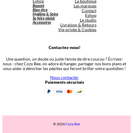
Eshop
La boutique
Beauté
Les marques
Bien-être
Contact
Hygiène & Soins
Eshop
Se faire plaisir
Le studio
Accessoires
Livraison & Retours
Vie privée & Cookies
Contactez-nous!
Une question, un doute ou juste l’envie de dire coucou ? Écrivez-
nous : chez Cozy Bee, on adore échanger, partager nos bons plans et
vous aider à dénicher les pépites qui feront briller votre quotidien !
Nous contacter
Paiements sécurisés
© 2026
Cozy Bee