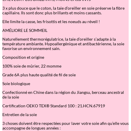
e
r
3 x plus douce que le coton, la taie d’oreiller en soie préserve la fibre
e
capillaire. Ils sont donc plus brillants et moins cassants.
n
s
Elle limite la casse, les frisottis et les noeuds au réveil !
o
i
AMÉLIORE LE SOMMEIL
e
Naturellement thermorégulatrice, la taie d’oreiller s’adapte à la
–
température ambiante. Hypoallergénique et antibactérienne, la soie
B
favorise un environnement sain.
o
i
Composition et origine
s
d
100% soie de mûrier, 22 momme
e
R
Grade 6A plus haute qualité de fil de soie
o
s
Soie biologique
e
Confectionné en Chine dans la région du Jiangsu, berceau ancestral
de la soie
Certification OEKO TEX® Standard 100 : 21.HCN.67919
Entretien de la soie
3 choses doivent être respectées pour laver votre soie afin qu’elle vous
accompagne de longues années :