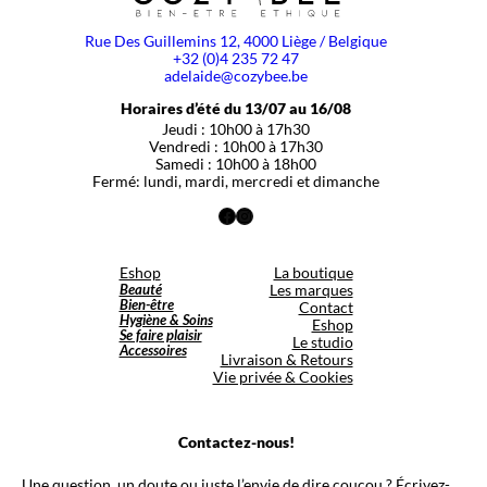
Rue Des Guillemins 12, 4000 Liège / Belgique
+32 (0)4 235 72 47
adelaide@cozybee.be
Horaires d’été du 13/07 au 16/08
Jeudi : 10h00 à 17h30
Vendredi : 10h00 à 17h30
Samedi : 10h00 à 18h00
Fermé: lundi, mardi, mercredi et dimanche
Facebook
Instagram
Eshop
La boutique
Beauté
Les marques
Bien-être
Contact
Hygiène & Soins
Eshop
Se faire plaisir
Le studio
Accessoires
Livraison & Retours
Vie privée & Cookies
Contactez-nous!
Une question, un doute ou juste l’envie de dire coucou ? Écrivez-