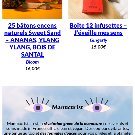
25 bâtons encens
Boite 12 infusettes –
naturels Sweet Sand
J’éveille mes sens
– ANANAS, YLANG
Gingerly
YLANG, BOIS DE
15,00
€
SANTAL
Bloom
16,00
€
Manucurist
Manucurist, c’est la
révolution green de la manucure
: des vernis et
soins made in France, ultra clean et vegan. Des couleurs vibrantes,
une tenue au top et
des formules douces
pour vos ongles et la planète.