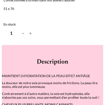
Confectionnée à la main dans nos ateliers audités
51 x 76
En stock
q
−
+
u
a
n
t
i
t
é
Description
d
e
T
a
MAINTIENT L’HYDRATATION DE LA PEAU EFFET ANTIÂGE
i
e
La douceur de notre soie provoque moins de frictions. La peau tire
o
moins, elle est plus lumineuse.
r
e
Contrairement à d’autre matière, la soie est hydrophobe, elle
i
n’absorbe pas vos soins, vous permettant d’en profiter toute la nuit !
l
l
CHEVEUX PLUS BRILLANTS, MOINS CASSANTS