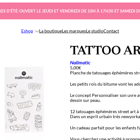
ES D’ÉTÉ: OUVERT LE JEUDI ET VENDREDI DE 10H À 17H30 ET SAMEDI D
Eshop
La boutique
Les marques
Le studio
Contact
TATTOO ART
Nailmatic
5,00
€
Planche de tatouages éphémères stree
Les petits rois du bitume vont les ado
Le concept Personnaliser son
uvre a
dessin sur peau.
12 tatouages
éphémères street art à 
Dans un esprit urbain très newyorka
Un cadeau parfait pour les enfants fan
Vous cherchez une activité à propose