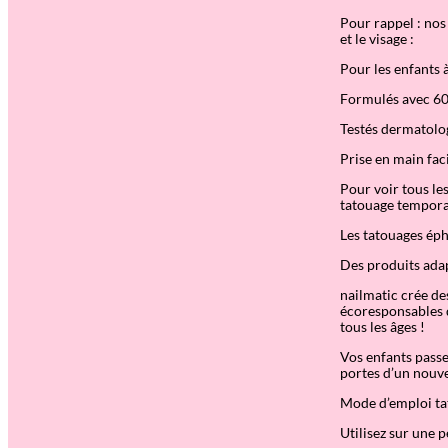
Pour rappel : no
et le visage :
Pour les enfants à
Formulés avec 60
Testés dermatol
Prise en main fac
Pour voir tous le
tatouage temporai
Les tatouages éph
Des produits adapt
nailmatic crée des
écoresponsables q
tous les âges !
Vos enfants passen
portes d’un nouvel
Mode d’emploi ta
Utilisez sur une 