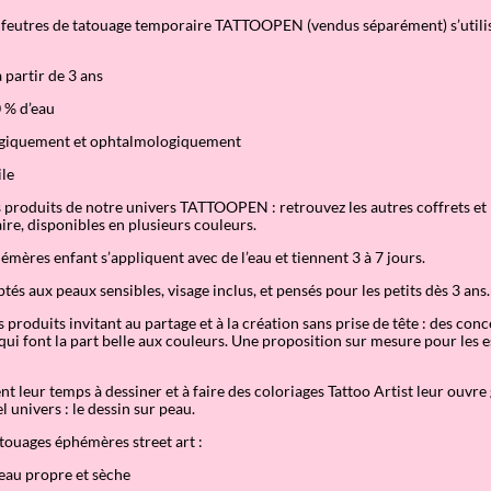
s feutres de tatouage temporaire TATTOOPEN (vendus s
éparément) s’utili
 partir de 3 ans
 % d’eau
ogiquement et ophtalmologiquement
ile
s produits de notre univers TATTOOPEN : retrouvez les autres coffrets et 
re, disponibles en plusieurs couleurs.
émères enfant s’appliquent avec de l’eau et tiennent 3 à 7 jours.
és aux peaux sensibles, visage inclus, et pensés pour les petits dès 3 ans.
 produits invitant au partage et à la création sans prise de tête : des con
ui font la part belle aux couleurs. Une proposition sur mesure pour les e
t leur temps à dessiner et à faire des coloriages Tattoo Artist leur ouvre
 univers : le dessin sur peau.
touages éphémères street art :
peau propre et sèche