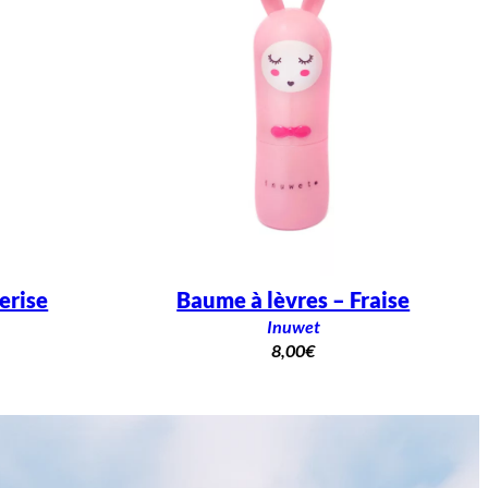
erise
Baume à lèvres – Fraise
Inuwet
8,00
€