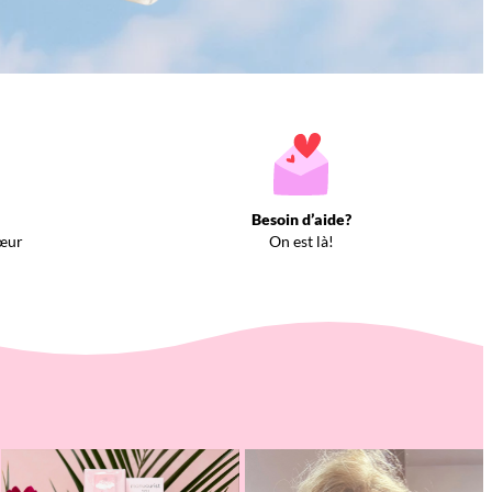
Besoin d’aide?
œur
On est là!