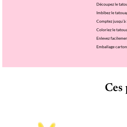
Découpez le tatou
Imbibez le tatou
Comptez jusqu’à 3
Coloriez le tato
Enlevez facilemen
Emballage carton 
Ces 