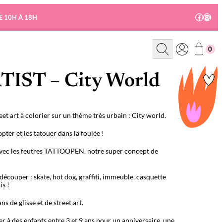
Facebo
Insta
E 10H À 18H
R
0
e
c
h
e
IST – City World
r
c
h
e
t art à colorier sur un thème très urbain : City world.
pter et les tatouer dans la foulée !
vec les feutres TATTOOPEN, notre super concept de
découper : skate, hot dog, graffiti, immeuble, casquette
is !
s de glisse et de street art.
r à des enfants entre 3 et 9 ans pour un anniversaire, une