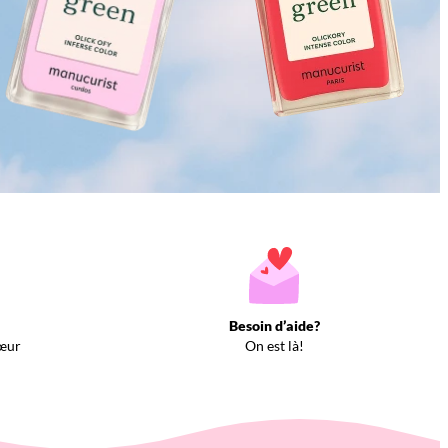
Besoin d’aide?
œur
On est là!