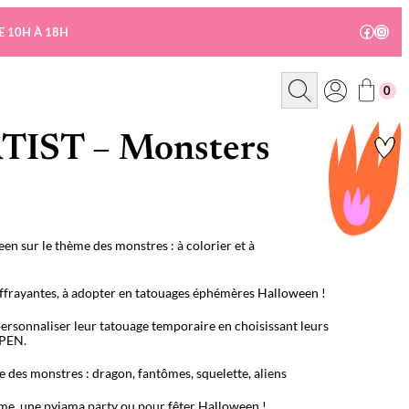
Facebo
Insta
E 10H À 18H
R
0
e
c
h
e
IST – Monsters
r
c
h
e
n sur le thème des monstres : à colorier et à
ffrayantes, à adopter en tatouages éphémères Halloween !
personnaliser leur tatouage temporaire en choisissant leurs
OPEN.
 des monstres : dragon, fantômes, squelette, aliens
ème, une pyjama party ou pour fêter Halloween !