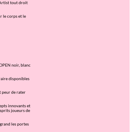
rtist tout droit
r le corps et le
OOPEN noir, blanc
aire disponibles
 peur de rater
cepts innovants et
sprits joueurs de
 grand les portes