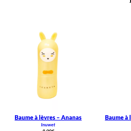
Baume à lèvres – Ananas
Baume à l
Inuwet
8,00
€