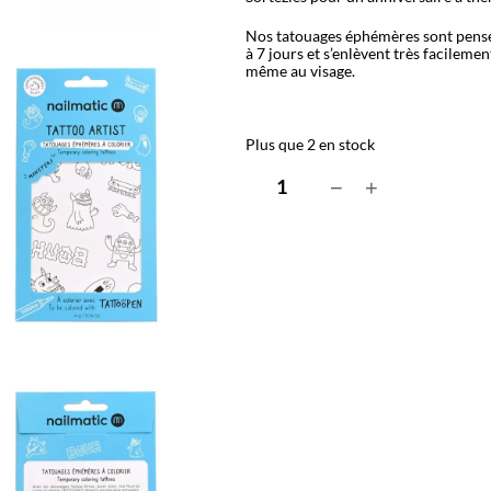
Nos tatouages éphémères sont pensés 
à 7 jours et s’enlèvent très facileme
même au visage.
Plus que 2 en stock
q
−
+
u
a
n
t
i
t
é
d
e
T
A
T
T
O
O
A
R