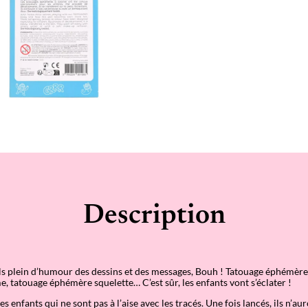
T
I
S
T
–
M
o
n
s
t
e
r
s
Description
s plein d
’
humour des dessins et des messages, Bouh ! Tatouage éphémère
e, tatouage éphémère squelette… C
’
est sûr, les enfants vont s
’
éclater !
s enfants qui ne sont pas à l
’
aise avec les tracés. Une fois lancés, ils n
’
aur