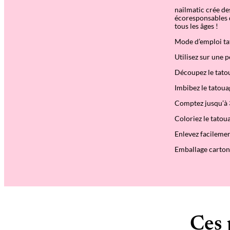
nailmatic crée des
écoresponsables q
tous les âges !
Mode d
’
emploi t
Utilisez sur une 
Découpez le tatou
Imbibez le tatou
Comptez jusqu
’
à
Coloriez le tato
Enlevez facilemen
Emballage carton 
Ces 