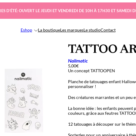
ES D’ÉTÉ: OUVERT LE JEUDI ET VENDREDI DE 10H À 17H30 ET SAMEDI D
Eshop
La boutique
Les marques
Le studio
Contact
TATTOO ART
Nailmatic
5,00
€
Un concept TATTOOPEN
Planche de tatouages enfant Hallowee
personnaliser !
Des créatures marrantes et un peu e
La bonne idée : les enfants peuvent 
couleurs, grâce aux feutres TATTO
12 tatouages à découper sur le thème
Sortezles pour un anniversaire à th