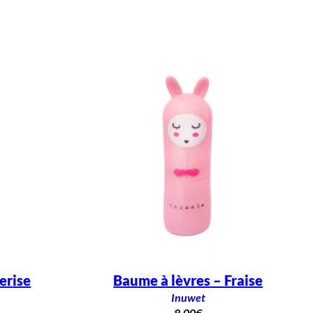
erise
Baume à lèvres – Fraise
Inuwet
8,00
€