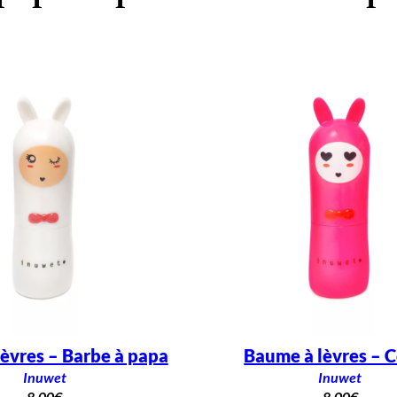
èvres – Barbe à papa
Baume à lèvres – C
Inuwet
Inuwet
8,00
€
8,00
€