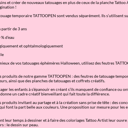
sins et créer de nouveaux tatouages en plus de ceux de la planche Tattoo A
gination !
atouage temporaire TATTOOPEN sont vendus séparément. Ils s
’
utilisent su
 partir de 3 ans
 % d’eau
ogiquement et ophtalmologiquement
ile
 mieux de vos tatouages éphémères Halloween, utilisez des feutres TATT
es produits de notre gamme TATTOOPEN : des feutres de tatouage tempor
urs, ainsi que des planches de tatouages et coffrets créatifs.
r les enfants à s’épanouir en créant s’ils manquent de confiance ou ont
 donne un cadre créatif bienveillant qui fait toute la différence.
 produits invitant au partage et à la création sans prise de tête : des con
ui font la part belle aux couleurs. Une proposition sur mesure pour les e
t leur temps à dessiner et à faire des coloriages Tattoo Artist leur ouvre
s : le dessin sur peau.