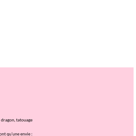
 dragon, tatouage
ont qu
’
une envie :