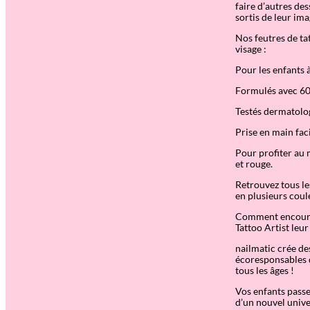
faire d
’
autres des
sortis de leur ima
Nos feutres de t
visage :
Pour les enfants à
Formulés avec 60
Testés dermatol
Prise en main fac
Pour profiter au
et rouge.
Retrouvez tous l
en plusieurs coule
Comment encourage
Tattoo Artist leur
nailmatic crée des
écoresponsables q
tous les âges !
Vos enfants passen
d
’
un nouvel univer