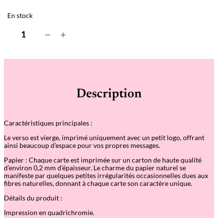
En stock
q
−
+
u
a
n
t
i
t
é
Description
d
e
T
h
Caractéristiques principales :
a
n
Le verso est vierge, imprimé uniquement avec un petit logo, offrant
k
ainsi beaucoup d’espace pour vos propres messages.
Y
o
Papier : Chaque carte est imprimée sur un carton de haute qualité
u
d’environ 0,2 mm d’épaisseur. Le charme du papier naturel se
–
manifeste par quelques petites irrégularités occasionnelles dues aux
C
fibres naturelles, donnant à chaque carte son caractère unique.
a
r
Détails du produit :
t
e
Impression en quadrichromie.