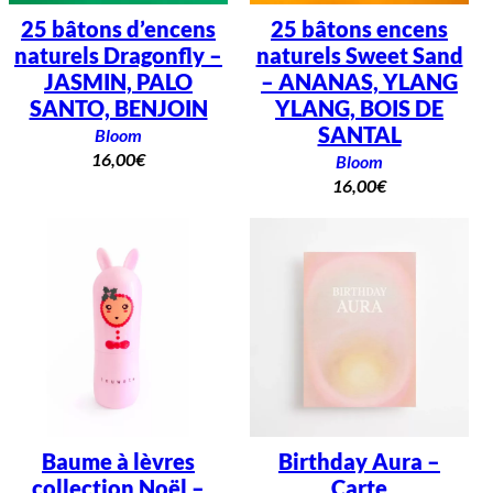
25 bâtons d’encens
25 bâtons encens
naturels Dragonfly –
naturels Sweet Sand
JASMIN, PALO
– ANANAS, YLANG
SANTO, BENJOIN
YLANG, BOIS DE
SANTAL
Bloom
16,00
€
Bloom
16,00
€
Baume à lèvres
Birthday Aura –
collection Noël –
Carte