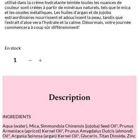
utilisé dans la crème hydratante teintée toutes les nuances de
couleur sont créées à partir de minéraux naturels, tels que le mica
et les oxydes métalliques. Les huiles d’argan et de jojoba
extraordinaires nourrissent et adoucissent la peau, tandis que
l’extrait d’aloe vera l’hydrate et la calme. Désormais, votre journée
commencera à coup sûr différemment!
En stock
q
−
+
u
a
n
t
i
t
é
Description
d
e
B
B
INGREDIENTS
C
r
Aqua (water), Mica, Simmondsia Chinensis (jojoba) Seed Oil*, Prunus
e
Armeniaca (apricot) Kernel Oil*, Prunus Amygdalus Dulcis (almond)
a
Oil*, Argania Spinosa (argan) Kernel Oil*, Glycerin, Titan Dioxide, Zinc
m