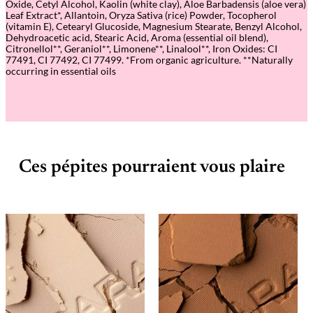
Oxide, Cetyl Alcohol, Kaolin (white clay), Aloe Barbadensis (aloe vera)
–
Leaf Extract*, Allantoin, Oryza Sativa (rice) Powder, Tocopherol
A
(vitamin E), Cetearyl Glucoside, Magnesium Stearate, Benzyl Alcohol,
m
Dehydroacetic acid, Stearic Acid, Aroma (essential oil blend),
b
Citronellol**, Geraniol**, Limonene**, Linalool**, Iron Oxides: CI
e
77491, CI 77492, CI 77499. *From organic agriculture. **Naturally
r
occurring in essential oils
S
t
o
n
e
s
6
6
3
Ces pépites pourraient vous plaire
–
U
o
g
a
U
o
g
a