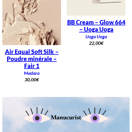
BB Cream – Glow 664
– Uoga Uoga
Uoga Uoga
22,00
€
Air Equal Soft Silk –
Poudre minérale –
Fair 1
Madara
30,00
€
Manucurist