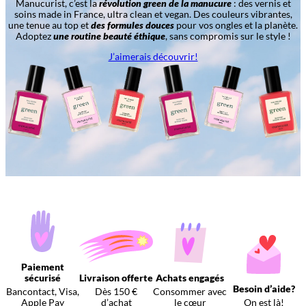
Manucurist, c’est la
révolution green de la manucure
: des vernis et
soins made in France, ultra clean et vegan. Des couleurs vibrantes,
une tenue au top et
des formules douces
pour vos ongles et la planète.
Adoptez
une routine beauté éthique
, sans compromis sur le style !
J’aimerais découvrir!
Paiement
sécurisé
Livraison offerte
Achats engagés
Besoin d’aide?
Bancontact, Visa,
Dès 150 €
Consommer avec
Apple Pay
d’achat
le cœur
On est là!