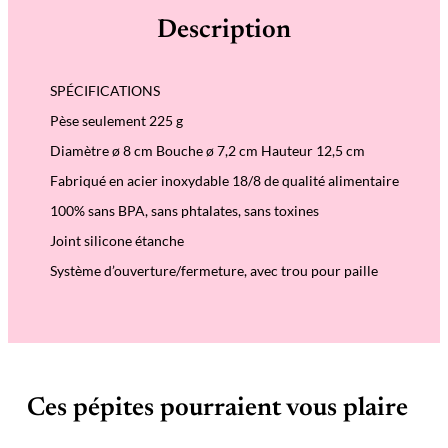
é
Description
d
e
T
r
SPÉCIFICATIONS
a
v
Pèse seulement 225 g
e
l
Diamètre ø 8 cm Bouche ø 7,2 cm Hauteur 12,5 cm
T
u
Fabriqué en acier inoxydable 18/8 de qualité alimentaire
m
b
100% sans BPA, sans phtalates, sans toxines
l
e
Joint silicone étanche
r
3
Système d’ouverture/fermeture, avec trou pour paille
5
0
E
r
i
c
a
Ces pépites pourraient vous plaire