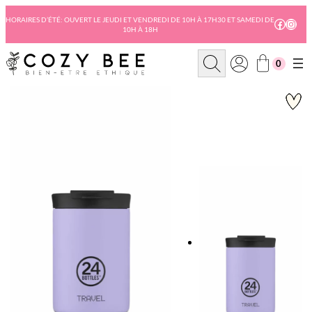
Aller
au
HORAIRES D’ÉTÉ: OUVERT LE JEUDI ET VENDREDI DE 10H À 17H30 ET SAMEDI DE
Facebo
Insta
10H À 18H
contenu
R
0
e
c
h
e
r
c
h
e