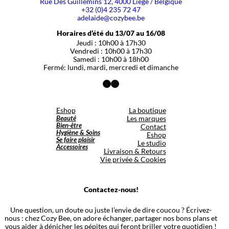
Rue Des Guillemins 12, 4000 Liège / Belgique
+32 (0)4 235 72 47
adelaide@cozybee.be
Horaires d’été du 13/07 au 16/08
Jeudi : 10h00 à 17h30
Vendredi : 10h00 à 17h30
Samedi : 10h00 à 18h00
Fermé: lundi, mardi, mercredi et dimanche
Facebook
Instagram
Eshop
La boutique
Beauté
Les marques
Bien-être
Contact
Hygiène & Soins
Eshop
Se faire plaisir
Le studio
Accessoires
Livraison & Retours
Vie privée & Cookies
Contactez-nous!
Une question, un doute ou juste l’envie de dire coucou ? Écrivez-
nous : chez Cozy Bee, on adore échanger, partager nos bons plans et
vous aider à dénicher les pépites qui feront briller votre quotidien !