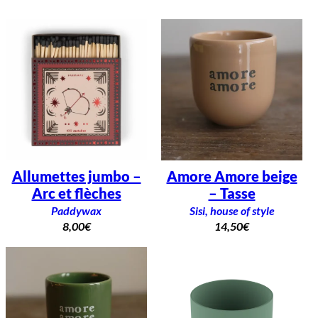
Allumettes jumbo –
Amore Amore beige
Arc et flèches
– Tasse
Paddywax
Sisi, house of style
8,00
€
14,50
€