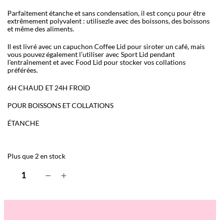
Parfaitement étanche et sans condensation, il est conçu pour être
extrêmement polyvalent : utilisezle avec des boissons, des boissons
et même des aliments.
Il est livré avec un capuchon Coffee Lid pour siroter un café, mais
vous pouvez également l’utiliser avec Sport Lid pendant
l’entraînement et avec Food Lid pour stocker vos collations
préférées.
6H CHAUD ET 24H FROID
POUR BOISSONS ET COLLATIONS
ÉTANCHE
Plus que 2 en stock
q
−
+
u
a
n
t
i
t