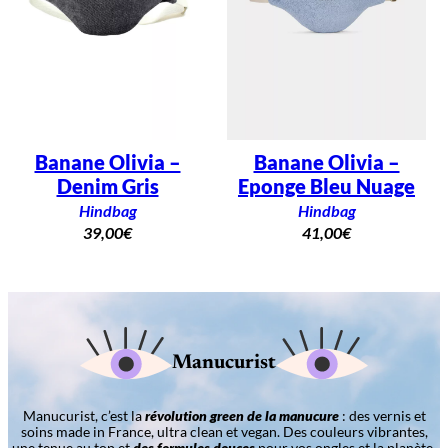
Banane Olivia –
Banane Olivia –
Denim Gris
Eponge Bleu Nuage
Hindbag
Hindbag
39,00
€
41,00
€
Manucurist
Manucurist, c’est la
révolution green de la manucure
: des vernis et
soins made in France, ultra clean et vegan. Des couleurs vibrantes,
une tenue au top et
des formules douces
pour vos ongles et la planète.