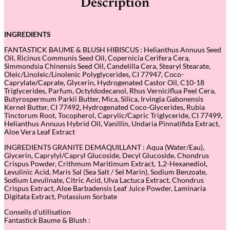
Description
INGREDIENTS
FANTASTICK BAUME & BLUSH HIBISCUS : Helianthus Annuus Seed
Oil, Ricinus Communis Seed Oil, Copernicia Cerifera Cera,
Simmondsia Chinensis Seed Oil, Candelilla Cera, Stearyl Stearate,
Oleic/Linoleic/Linolenic Polyglycerides, CI 77947, Coco-
Caprylate/Caprate, Glycerin, Hydrogenated Castor Oil, C10-18
Triglycerides, Parfum, Octyldodecanol, Rhus Verniciflua Peel Cera,
Butyrospermum Parkii Butter, Mica, Silica, Irvingia Gabonensis
Kernel Butter, CI 77492, Hydrogenated Coco-Glycerides, Rubia
Tinctorum Root, Tocopherol, Caprylic/Capric Triglyceride, CI 77499,
Helianthus Annuus Hybrid Oil, Vanillin, Undaria Pinnatifida Extract,
Aloe Vera Leaf Extract
INGREDIENTS GRANITE DEMAQUILLANT : Aqua (Water/Eau),
Glycerin, Caprylyl/Capryl Glucoside, Decyl Glucoside, Chondrus
Crispus Powder, Crithmum Maritimum Extract, 1,2-Hexanediol,
Levulinic Acid, Maris Sal (Sea Salt / Sel Marin), Sodium Benzoate,
Sodium Levulinate, Citric Acid, Ulva Lactuca Extract, Chondrus
Crispus Extract, Aloe Barbadensis Leaf Juice Powder, Laminaria
Digitata Extract, Potassium Sorbate
Conseils d’utilisation
Fantastick Baume & Blush :