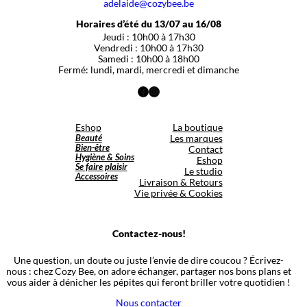
adelaide@cozybee.be
Horaires d’été du 13/07 au 16/08
Jeudi : 10h00 à 17h30
Vendredi : 10h00 à 17h30
Samedi : 10h00 à 18h00
Fermé: lundi, mardi, mercredi et dimanche
Facebook
Instagram
Eshop
La boutique
Beauté
Les marques
Bien-être
Contact
Hygiène & Soins
Eshop
Se faire plaisir
Le studio
Accessoires
Livraison & Retours
Vie privée & Cookies
Contactez-nous!
Une question, un doute ou juste l’envie de dire coucou ? Écrivez-
nous : chez Cozy Bee, on adore échanger, partager nos bons plans et
vous aider à dénicher les pépites qui feront briller votre quotidien !
Nous contacter