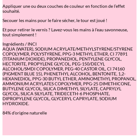
Appliquer une ou deux couches de couleur en fonction de l’effet
souhaité.
Secouer les mains pour le faire sécher, le tour est joué !
Et pour retirer le vernis ? Lavez-vous les mains à l’eau savonneuse,
tout simplement !
Ingrédients / INCI
AQUA (WATER), SODIUM ACRYLATE/METHYLSTYRENE/STYRENE
COPOLYMER, POLYSTYRENE, PPG-3 METHYL ETHER, CI 77891
(TITANIUM DIOXIDE), PROPANEDIOL, PENTYLENE GLYCOL,
HECTORITE, PROPYLENE GLYCOL, PEG-150/DECYL
ALCOHOL/SMDI COPOLYMER, PEG-40 CASTOR OIL, CI 74160
(PIGMENT BLUE 15), PHENETHYL ALCOHOL, BENTONITE, 1,2-
HEXANEDIOL, PPG-30 BUTYL ETHER, AMINOMETHYL PROPANOL,
AMMONIUM ACRYLATES COPOLYMER, PPG-25 DIMETHICONE,
BUTYLENE GLYCOL, SILICA DIMETHYL SILYLATE, CAPRYLYL
GLYCOL, SILICA SILYLATE, TRIDECETH-6 PHOSPHATE,
DIPROPYLENE GLYCOL, GLYCERYL CAPRYLATE, SODIUM
HYDROXIDE.
84% d’origine naturelle