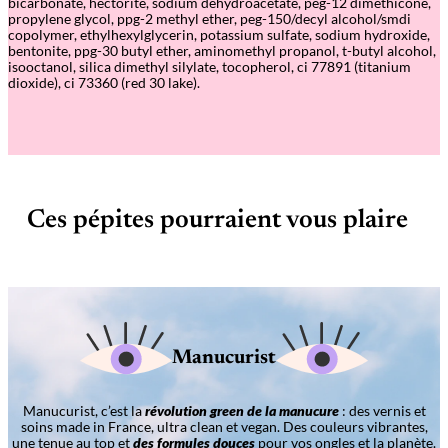
bicarbonate, hectorite, sodium dehydroacetate, peg-12 dimethicone,
propylene glycol, ppg-2 methyl ether, peg-150/decyl alcohol/smdi
copolymer, ethylhexylglycerin, potassium sulfate, sodium hydroxide,
bentonite, ppg-30 butyl ether, aminomethyl propanol, t-butyl alcohol,
isooctanol, silica dimethyl silylate, tocopherol, ci 77891 (titanium
dioxide), ci 73360 (red 30 lake).
Ces pépites pourraient vous plaire
Manucurist
Manucurist, c’est la
révolution green de la manucure
: des vernis et
soins made in France, ultra clean et vegan. Des couleurs vibrantes,
une tenue au top et
des formules douces
pour vos ongles et la planète.