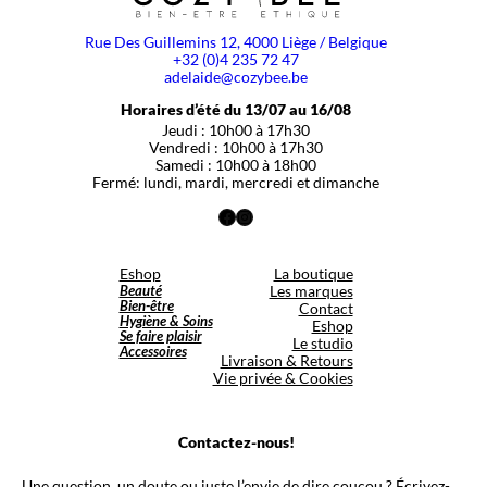
Rue Des Guillemins 12, 4000 Liège / Belgique
+32 (0)4 235 72 47
adelaide@cozybee.be
Horaires d’été du 13/07 au 16/08
Jeudi : 10h00 à 17h30
Vendredi : 10h00 à 17h30
Samedi : 10h00 à 18h00
Fermé: lundi, mardi, mercredi et dimanche
Facebook
Instagram
Eshop
La boutique
Beauté
Les marques
Bien-être
Contact
Hygiène & Soins
Eshop
Se faire plaisir
Le studio
Accessoires
Livraison & Retours
Vie privée & Cookies
Contactez-nous!
Une question, un doute ou juste l’envie de dire coucou ? Écrivez-