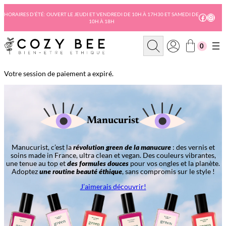
Aller
au
HORAIRES D’ÉTÉ: OUVERT LE JEUDI ET VENDREDI DE 10H À 17H30 ET SAMEDI DE
Facebo
Insta
10H À 18H
contenu
R
0
e
c
h
e
Votre session de paiement a expiré.
r
c
h
e
Manucurist
Manucurist, c’est la
révolution green de la manucure
: des vernis et
soins made in France, ultra clean et vegan. Des couleurs vibrantes,
une tenue au top et
des formules douces
pour vos ongles et la planète.
Adoptez
une routine beauté éthique
, sans compromis sur le style !
J’aimerais découvrir!