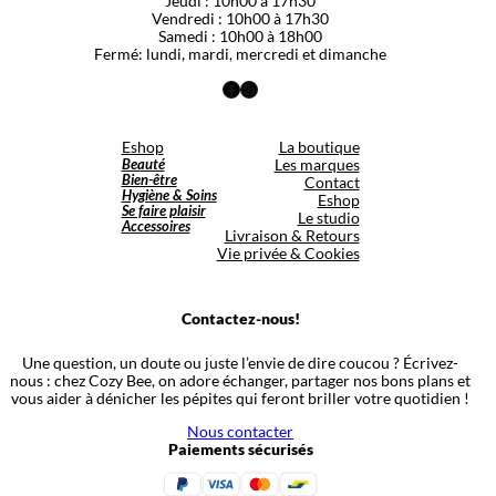
Jeudi : 10h00 à 17h30
Vendredi : 10h00 à 17h30
Samedi : 10h00 à 18h00
Fermé: lundi, mardi, mercredi et dimanche
Facebook
Instagram
Eshop
La boutique
Beauté
Les marques
Bien-être
Contact
Hygiène & Soins
Eshop
Se faire plaisir
Le studio
Accessoires
Livraison & Retours
Vie privée & Cookies
Contactez-nous!
Une question, un doute ou juste l’envie de dire coucou ? Écrivez-
nous : chez Cozy Bee, on adore échanger, partager nos bons plans et
vous aider à dénicher les pépites qui feront briller votre quotidien !
Nous contacter
Paiements sécurisés