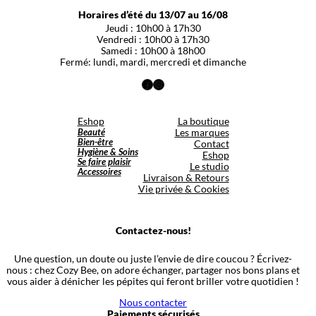
Horaires d’été du 13/07 au 16/08
Jeudi : 10h00 à 17h30
Vendredi : 10h00 à 17h30
Samedi : 10h00 à 18h00
Fermé: lundi, mardi, mercredi et dimanche
Facebook
Instagram
Eshop
La boutique
Beauté
Les marques
Bien-être
Contact
Hygiène & Soins
Eshop
Se faire plaisir
Le studio
Accessoires
Livraison & Retours
Vie privée & Cookies
Contactez-nous!
Une question, un doute ou juste l’envie de dire coucou ? Écrivez-
nous : chez Cozy Bee, on adore échanger, partager nos bons plans et
vous aider à dénicher les pépites qui feront briller votre quotidien !
Nous contacter
Paiements sécurisés