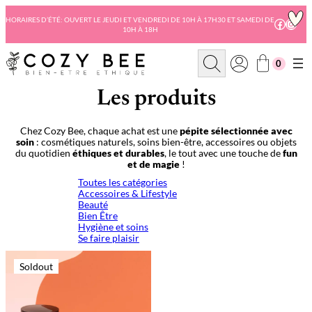
Aller
au
HORAIRES D’ÉTÉ: OUVERT LE JEUDI ET VENDREDI DE 10H À 17H30 ET SAMEDI DE
Facebo
Insta
10H À 18H
contenu
R
0
e
c
h
Les produits
e
r
c
Chez Cozy Bee, chaque achat est une
pépite sélectionnée avec
h
soin
: cosmétiques naturels, soins bien-être, accessoires ou objets
e
du quotidien
éthiques et durables
, le tout avec une touche de
fun
et de magie
!
Toutes les catégories
Accessoires & Lifestyle
Beauté
Bien Être
Hygiène et soins
Se faire plaisir
Soldout