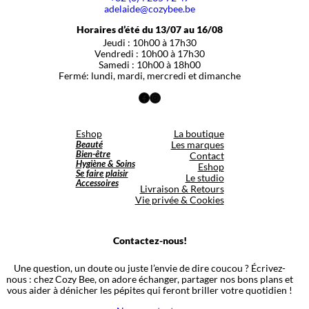
adelaide@cozybee.be
Horaires d’été du 13/07 au 16/08
Jeudi : 10h00 à 17h30
Vendredi : 10h00 à 17h30
Samedi : 10h00 à 18h00
Fermé: lundi, mardi, mercredi et dimanche
Facebook
Instagram
Eshop
La boutique
Beauté
Les marques
Bien-être
Contact
Hygiène & Soins
Eshop
Se faire plaisir
Le studio
Accessoires
Livraison & Retours
Vie privée & Cookies
Contactez-nous!
Une question, un doute ou juste l’envie de dire coucou ? Écrivez-
nous : chez Cozy Bee, on adore échanger, partager nos bons plans et
vous aider à dénicher les pépites qui feront briller votre quotidien !