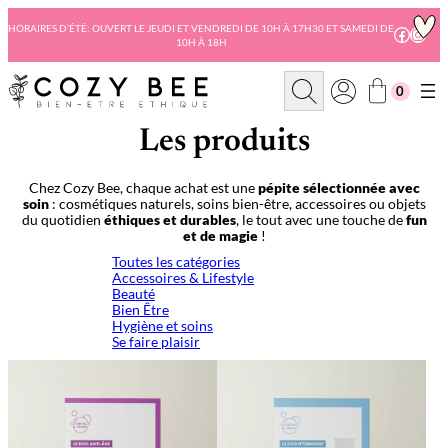
Aller
au
HORAIRES D’ÉTÉ: OUVERT LE JEUDI ET VENDREDI DE 10H À 17H30 ET SAMEDI DE
Facebo
Insta
10H À 18H
contenu
R
0
e
c
h
Les produits
e
r
c
Chez Cozy Bee, chaque achat est une
pépite sélectionnée avec
h
soin
: cosmétiques naturels, soins bien-être, accessoires ou objets
e
du quotidien
éthiques et durables
, le tout avec une touche de
fun
et de magie
!
Toutes les catégories
Accessoires & Lifestyle
Beauté
Bien Être
Hygiène et soins
Se faire plaisir