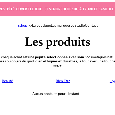
ES D’ÉTÉ: OUVERT LE JEUDI ET VENDREDI DE 10H À 17H30 ET SAMEDI D
Eshop
La boutique
Les marques
Le studio
Contact
Les produits
 chaque achat est une
pépite sélectionnée avec soin
: cosmétiques natur
oires ou objets du quotidien
éthiques et durables
, le tout avec une touch
magie
!
Beauté
Bien Être
Hyg
Aucun produits pour l’instant