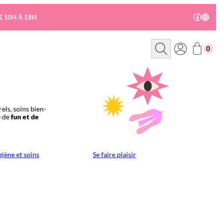
Facebo
Insta
E 10H À 18H
R
0
e
c
h
e
r
c
h
e
els, soins bien-
e de
fun et de
iène et soins
Se faire plaisir