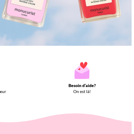
Besoin d’aide?
œur
On est là!