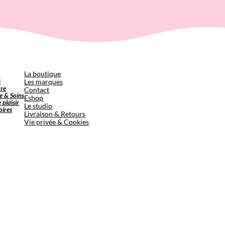
p
La boutique
é
Les marques
tre
Contact
e & Soins
Eshop
e plaisir
Le studio
oires
Livraison & Retours
Vie privée & Cookies