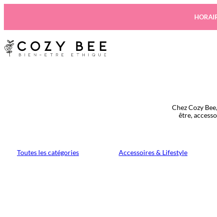
Aller
au
HORAIR
contenu
Chez Cozy Bee,
être, access
Toutes les catégories
Accessoires & Lifestyle