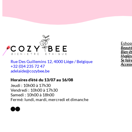
Esho
Beaut
Bien-ê
Hygièn
Se fair
Rue Des Guillemins 12, 4000 Liège / Belgique
Access
+32 (0)4 235 72 47
adelaide@cozybee.be
Horaires d’été du 13/07 au 16/08
Jeudi : 10h00 à 17h30
Vendredi : 10h00 à 17h30
Samedi : 10h00 à 18h00
Fermé: lundi, mardi, mercredi et dimanche
Facebook
Instagram