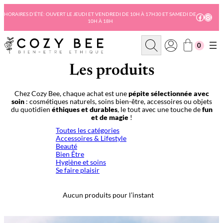
Aller
au
HORAIRES D’ÉTÉ: OUVERT LE JEUDI ET VENDREDI DE 10H À 17H30 ET SAMEDI DE
Facebo
Insta
10H À 18H
contenu
R
0
e
c
h
Les produits
e
r
c
Chez Cozy Bee, chaque achat est une
pépite sélectionnée avec
h
soin
: cosmétiques naturels, soins bien-être, accessoires ou objets
e
du quotidien
éthiques et durables
, le tout avec une touche de
fun
et de magie
!
Toutes les catégories
Accessoires & Lifestyle
Beauté
Bien Être
Hygiène et soins
Se faire plaisir
Aucun produits pour l’instant