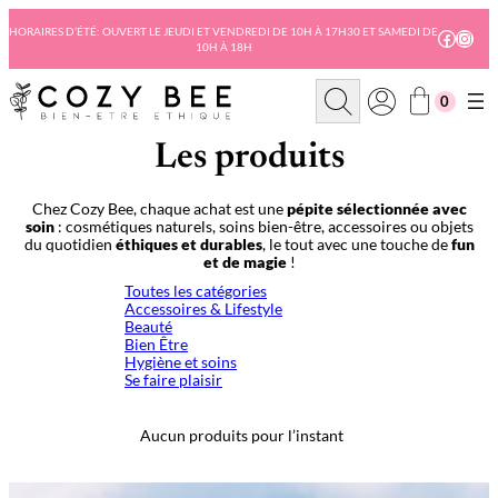
Aller
au
HORAIRES D’ÉTÉ: OUVERT LE JEUDI ET VENDREDI DE 10H À 17H30 ET SAMEDI DE
Facebo
Insta
10H À 18H
contenu
R
0
e
c
h
Les produits
e
r
c
Chez Cozy Bee, chaque achat est une
pépite sélectionnée avec
h
soin
: cosmétiques naturels, soins bien-être, accessoires ou objets
e
du quotidien
éthiques et durables
, le tout avec une touche de
fun
et de magie
!
Toutes les catégories
Accessoires & Lifestyle
Beauté
Bien Être
Hygiène et soins
Se faire plaisir
Aucun produits pour l’instant