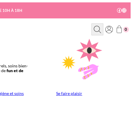
Facebo
Insta
E 10H À 18H
R
0
e
c
h
e
r
c
h
e
els, soins bien-
e de
fun et de
iène et soins
Se faire plaisir