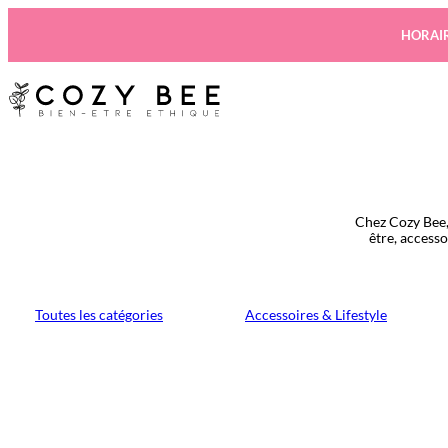
Aller
au
HORAIR
contenu
Chez Cozy Bee,
être, access
Toutes les catégories
Accessoires & Lifestyle