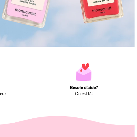
Besoin d’aide?
œur
On est là!