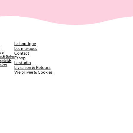
p
La boutique
é
Les marques
tre
Contact
e & Soins
Eshop
e plaisir
Le studio
oires
Livraison & Retours
Vie privée & Cookies