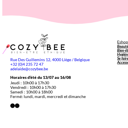
Esho
Beaut
Bien-ê
Hygièn
Se fair
Rue Des Guillemins 12, 4000 Liège / Belgique
Access
+32 (0)4 235 72 47
adelaide@cozybee.be
Horaires d’été du 13/07 au 16/08
Jeudi : 10h00 à 17h30
Vendredi : 10h00 à 17h30
Samedi : 10h00 à 18h00
Fermé: lundi, mardi, mercredi et dimanche
Facebook
Instagram