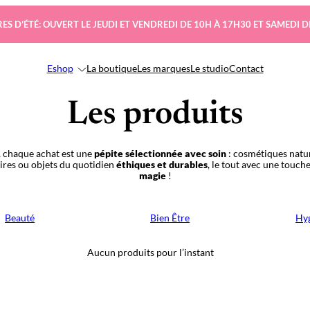
ES D’ÉTÉ: OUVERT LE JEUDI ET VENDREDI DE 10H À 17H30 ET SAMEDI D
Eshop
La boutique
Les marques
Le studio
Contact
Les produits
 chaque achat est une
pépite sélectionnée avec soin
: cosmétiques natur
oires ou objets du quotidien
éthiques et durables
, le tout avec une touch
magie
!
Beauté
Bien Être
Hyg
Aucun produits pour l’instant