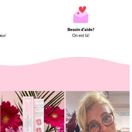
Besoin d’aide?
œur
On est là!