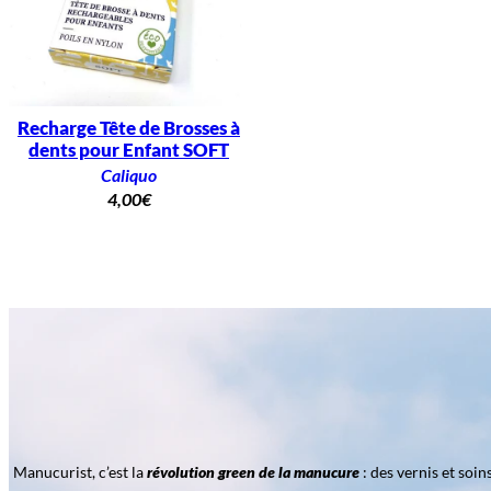
Recharge Tête de Brosses à
dents pour Enfant SOFT
Caliquo
4,00
€
Manucurist, c’est la
révolution green de la manucure
: des vernis et soi