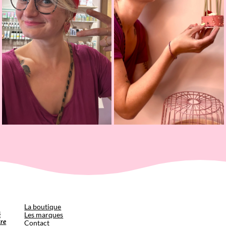
p
La boutique
é
Les marques
tre
Contact