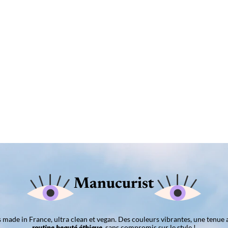
Manucurist
ns made in France, ultra clean et vegan. Des couleurs vibrantes, une tenue 
routine beauté éthique
, sans compromis sur le style !