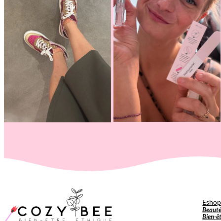
Esho
Beaut
Bien-ê