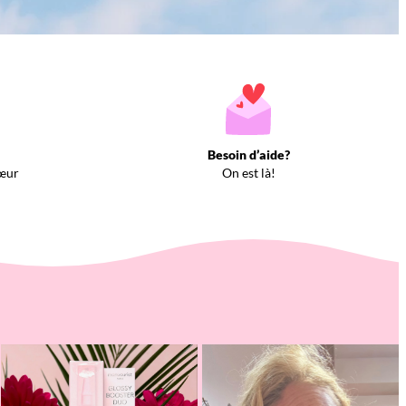
Besoin d’aide?
œur
On est là!