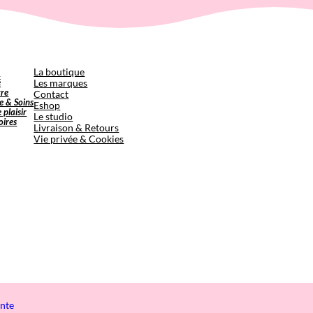
p
La boutique
é
Les marques
tre
Contact
e & Soins
Eshop
e plaisir
Le studio
oires
Livraison & Retours
Vie privée & Cookies
ente