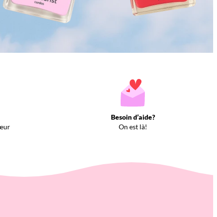
Besoin d’aide?
œur
On est là!