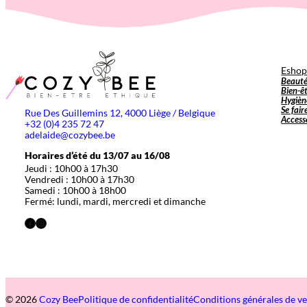
Esho
Beaut
Bien-ê
Hygièn
Se fair
Rue Des Guillemins 12, 4000 Liège / Belgique
Access
+32 (0)4 235 72 47
adelaide@cozybee.be
Horaires d’été du 13/07 au 16/08
Jeudi : 10h00 à 17h30
Vendredi : 10h00 à 17h30
Samedi : 10h00 à 18h00
Fermé: lundi, mardi, mercredi et dimanche
Facebook
Instagram
© 2026
Cozy Bee
Politique de confidentialité
Conditions générales de v