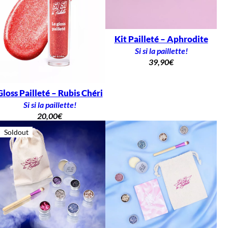
Kit Pailleté – Aphrodite
Si si la paillette!
39,90
€
Gloss Pailleté – Rubis Chéri
Si si la paillette!
20,00
€
Soldout