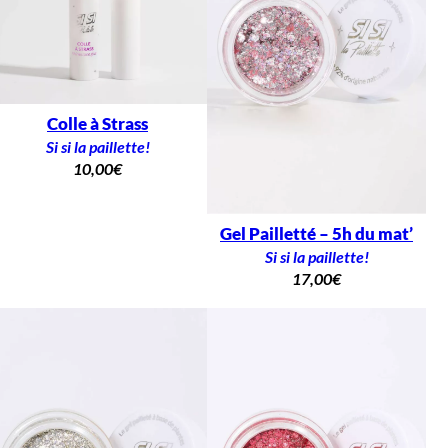
Colle à Strass
Si si la paillette!
10,00
€
Gel Pailletté – 5h du mat’
Si si la paillette!
17,00
€