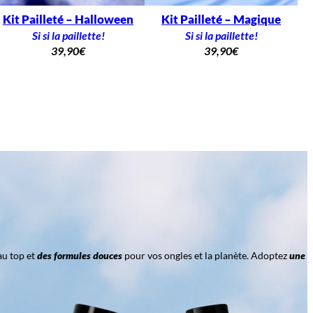
Kit Pailleté – Halloween
Kit Pailleté – Magique
Si si la paillette!
Si si la paillette!
39,90
€
39,90
€
au top et
des formules douces
pour vos ongles et la planète. Adoptez
une