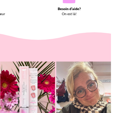
Besoin d’aide?
œur
On est là!