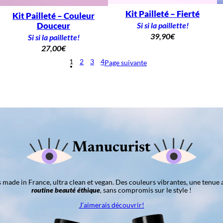
Kit Pailleté – Fierté
Kit Pailleté – Couleur
Si si la paillette!
Douceur
39,90
€
Si si la paillette!
27,00
€
1
2
3
4
Page suivante
Manucurist
ns made in France, ultra clean et vegan. Des couleurs vibrantes, une tenue 
routine beauté éthique
, sans compromis sur le style !
J’aimerais découvrir!