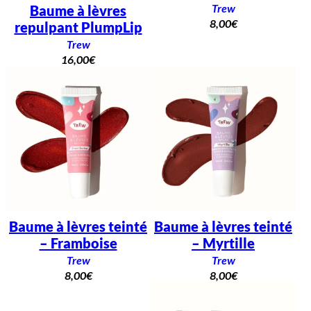
Trew
Baume à lèvres
8,00
€
repulpant PlumpLip
Trew
16,00
€
Baume à lèvres teinté
Baume à lèvres teinté
– Framboise
– Myrtille
Trew
Trew
8,00
€
8,00
€