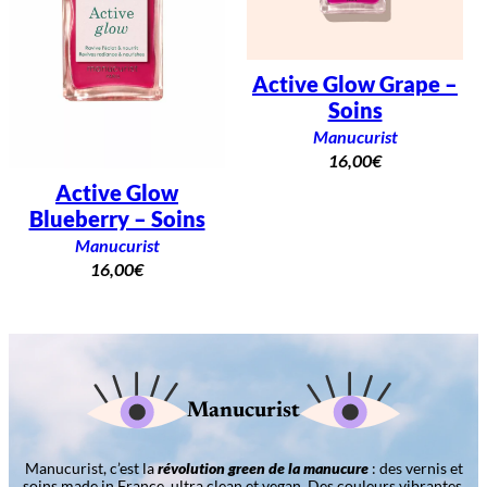
Active Glow Grape –
Soins
Manucurist
16,00
€
Active Glow
Blueberry – Soins
Manucurist
16,00
€
Manucurist
Manucurist, c’est la
révolution green de la manucure
: des vernis et
soins made in France, ultra clean et vegan. Des couleurs vibrantes,