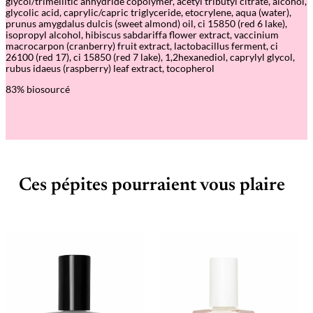
glycol/trimellitic anhydride copolymer, acetyl tributyl citrate, alcohol,
e
glycolic acid, caprylic/capric triglyceride, etocrylene, aqua (water),
G
prunus amygdalus dulcis (sweet almond) oil, ci 15850 (red 6 lake),
l
isopropyl alcohol, hibiscus sabdariffa flower extract, vaccinium
o
macrocarpon (cranberry) fruit extract, lactobacillus ferment, ci
w
26100 (red 17), ci 15850 (red 7 lake), 1,2hexanediol, caprylyl glycol,
C
rubus idaeus (raspberry) leaf extract, tocopherol
r
a
83% biosourcé
n
b
e
r
r
y
–
S
Ces pépites pourraient vous plaire
o
i
n
s