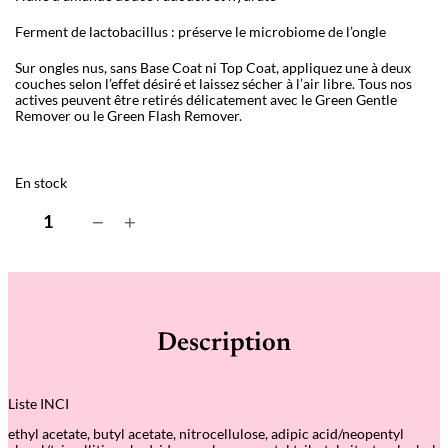
Ferment de lactobacillus : préserve le microbiome de l’ongle
Sur ongles nus, sans Base Coat ni Top Coat, appliquez une à deux
couches selon l’effet désiré et laissez sécher à l’air libre. Tous nos
actives peuvent être retirés délicatement avec le Green Gentle
Remover ou le Green Flash Remover.
En stock
q
−
+
u
a
n
t
i
t
é
Description
d
e
A
c
Liste INCI
t
i
ethyl acetate, butyl acetate, nitrocellulose, adipic acid/neopentyl
v