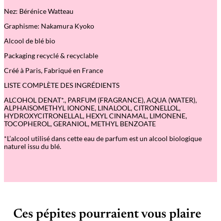
R
Nez: Bérénice Watteau
A
S
Graphisme: Nakamura Kyoko
H
I
Alcool de blé bio
N
O
Packaging recyclé & recyclable
U
M
Créé à Paris, Fabriqué en France
I
–
LISTE COMPLÈTE DES INGRÉDIENTS
E
a
ALCOHOL DENAT*., PARFUM (FRAGRANCE), AQUA (WATER),
u
ALPHAISOMETHYL IONONE, LINALOOL, CITRONELLOL,
d
HYDROXYCITRONELLAL, HEXYL CINNAMAL, LIMONENE,
e
TOCOPHEROL, GERANIOL, METHYL BENZOATE
P
*L’alcool utilisé dans cette eau de parfum est un alcool biologique
a
naturel issu du blé.
r
f
u
m
5
0
m
l
Ces pépites pourraient vous plaire