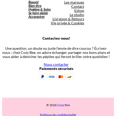
Beauté
Les marques
Bien-être
Contact
Hygiène & Soins
Eshop
Se faire plaisir
Le studio
Accessoires
Livraison & Retours
Vie privée & Cookies
Contactez-nous!
Une question, un doute ou juste l’envie de dire coucou ? Écrivez-
nous : chez Cozy Bee, on adore échanger, partager nos bons plans et
vous aider à dénicher les pépites qui feront briller votre quotidien !
Nous contacter
Paiements sécurisés
© 2026
Cozy Bee
Politique de confidentialité