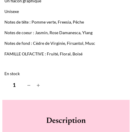
Un flacon graphique
Unisexe
Notes de tête : Pomme verte, Freesia, Pêche
Notes de coeur : Jasmin, Rose Damanesca, Ylang
Notes de fond : Cèdre de Virginie, Firsantol, Musc
FAMILLE OLFACTIVE : Fruité, Floral, Boisé
En stock
q
−
+
u
a
n
t
i
t
é
Description
d
e
A