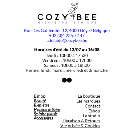
Rue Des Guillemins 12, 4000 Liège / Belgique
+32 (0)4 235 72 47
adelaide@cozybee.be
Horaires d’été du 13/07 au 16/08
Jeudi : 10h00 à 17h30
Vendredi : 10h00 à 17h30
Samedi : 10h00 à 18h00
Fermé: lundi, mardi, mercredi et dimanche
Facebook
Instagram
Eshop
La boutique
Beauté
Les marques
Bien-être
Contact
Hygiène & Soins
Eshop
Se faire plaisir
Le studio
Accessoires
Livraison & Retours
Vie privée & Cookies