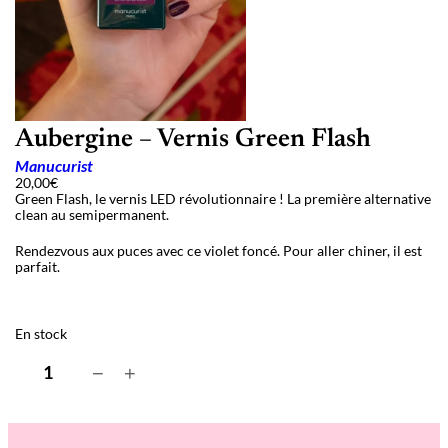
Aubergine – Vernis Green Flash
Manucurist
20,00
€
Green Flash, le vernis LED révolutionnaire ! La première alternative
clean au semipermanent.
Rendezvous aux puces avec ce violet foncé. Pour aller chiner, il est
parfait.
En stock
q
−
+
u
a
n
t
i