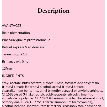
t
é
Description
d
e
A
u
AVANTAGES
b
e
Belle pigmentation
r
g
Pinceaux qualité professionnelle
i
n
Retrait express & en douceur
e
–
Tenue jusqu’à 10j
V
e
Brillance extrême
r
n
12free
i
INGRÉDIENTS
s
G
ethyl acetate, butyl acetate, nitrocellulose, tosylamide/epoxy resin,
r
tributyl citrate, isopropyl alcohol, acetyl tributyl citrate,
e
stearalkonium bentonite, ethyl trimethylbenzoyl phenylphosphinate,
e
CI 15880 (red 34 lake), adipic acid/neopentyl glycol/trimellitic
n
anhydride copolymer, CI 77891 (titanium dioxide), diacetone alcohol,
F
octocrylene, silica, CI 77510 (ferric ammonium ferrocyanide),
l
alcohol, hea/ipdi isocyanurate trimer/PG crosspolymer, phosphoric
a