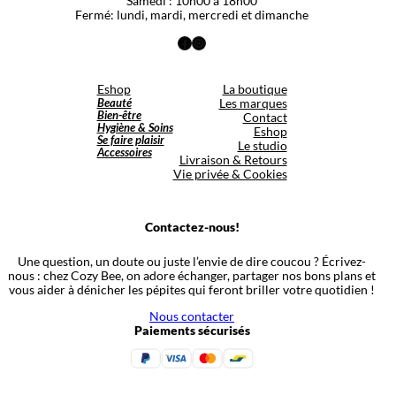
Samedi : 10h00 à 18h00
Fermé: lundi, mardi, mercredi et dimanche
Facebook
Instagram
Eshop
La boutique
Beauté
Les marques
Bien-être
Contact
Hygiène & Soins
Eshop
Se faire plaisir
Le studio
Accessoires
Livraison & Retours
Vie privée & Cookies
Contactez-nous!
Une question, un doute ou juste l’envie de dire coucou ? Écrivez-
nous : chez Cozy Bee, on adore échanger, partager nos bons plans et
vous aider à dénicher les pépites qui feront briller votre quotidien !
Nous contacter
Paiements sécurisés