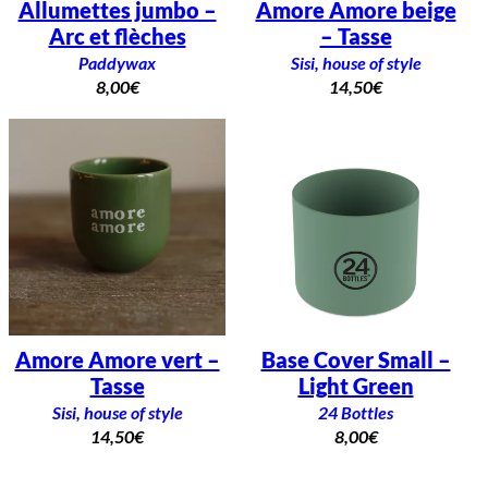
Allumettes jumbo –
Amore Amore beige
Arc et flèches
– Tasse
Paddywax
Sisi, house of style
8,00
€
14,50
€
Amore Amore vert –
Base Cover Small –
Tasse
Light Green
Sisi, house of style
24 Bottles
14,50
€
8,00
€