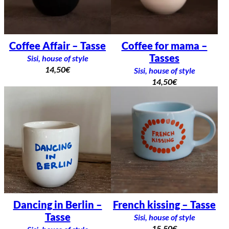
Coffee Affair – Tasse
Coffee for mama –
Tasses
Sisi, house of style
14,50
€
Sisi, house of style
14,50
€
Dancing in Berlin –
French kissing – Tasse
Tasse
Sisi, house of style
15,50
€