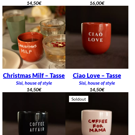
14,50
€
16,00
€
Christmas Milf – Tasse
Ciao Love – Tasse
Sisi, house of style
Sisi, house of style
14,50
€
14,50
€
Soldout