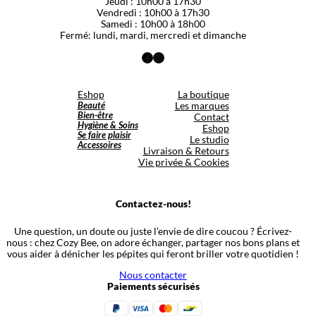
Jeudi : 10h00 à 17h30
Vendredi : 10h00 à 17h30
Samedi : 10h00 à 18h00
Fermé: lundi, mardi, mercredi et dimanche
Facebook
Instagram
Eshop
La boutique
Beauté
Les marques
Bien-être
Contact
Hygiène & Soins
Eshop
Se faire plaisir
Le studio
Accessoires
Livraison & Retours
Vie privée & Cookies
Contactez-nous!
Une question, un doute ou juste l’envie de dire coucou ? Écrivez-
nous : chez Cozy Bee, on adore échanger, partager nos bons plans et
vous aider à dénicher les pépites qui feront briller votre quotidien !
Nous contacter
Paiements sécurisés