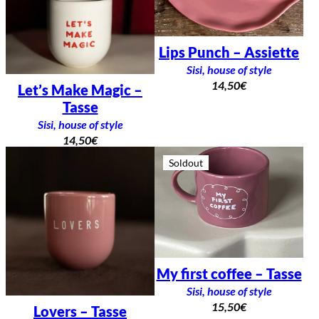
Lips Punch – Assiette
Sisi, house of style
14,50
€
Let’s Make Magic –
Tasse
Sisi, house of style
14,50
€
Soldout
My first coffee – Tasse
Sisi, house of style
15,50
€
Lovers – Tasse