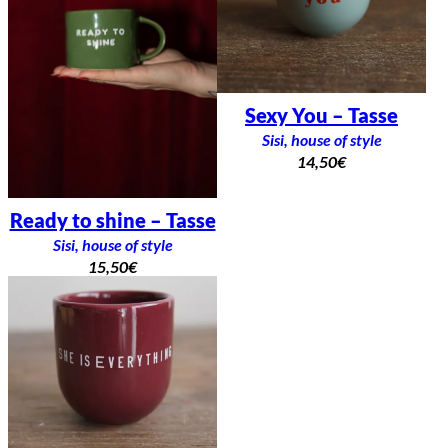
Sexy You – Tasse
Sisi, house of style
14,50
€
Ready to shine – Tasse
Sisi, house of style
15,50
€