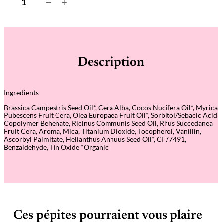
−
+
u
a
n
t
i
t
é
Description
d
e
B
a
Ingredients
u
m
Brassica Campestris Seed Oil*, Cera Alba, Cocos Nucifera Oil*, Myrica
e
Pubescens Fruit Cera, Olea Europaea Fruit Oil*, Sorbitol/Sebacic Acid
à
Copolymer Behenate, Ricinus Communis Seed Oil, Rhus Succedanea
l
Fruit Cera, Aroma, Mica, Titanium Dioxide, Tocopherol, Vanillin,
è
Ascorbyl Palmitate, Helianthus Annuus Seed Oil*, CI 77491,
v
Benzaldehyde, Tin Oxide *Organic
r
e
s
–
S
w
e
e
t
Ces pépites pourraient vous plaire
H