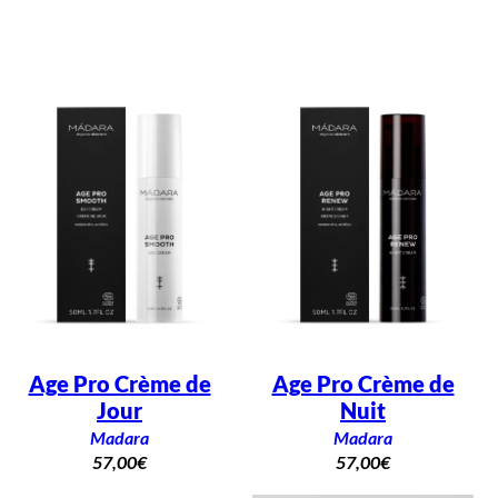
o
n
e
y
Age Pro Crème de
Age Pro Crème de
Jour
Nuit
Madara
Madara
57,00
€
57,00
€