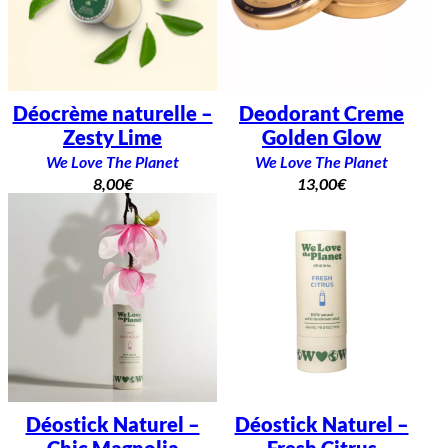
Déocrème naturelle –
Deodorant Creme
Zesty Lime
Golden Glow
We Love The Planet
We Love The Planet
8,00
€
13,00
€
Déostick Naturel –
Déostick Naturel –
Chic Magnolia
Fresh Citrus