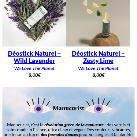
Déostick Naturel –
Déostick Naturel –
Wild Lavender
Zesty Lime
We Love The Planet
We Love The Planet
8,00
€
8,00
€
Manucurist
Manucurist, c’est la
révolution green de la manucure
: des vernis et
soins made in France, ultra clean et vegan. Des couleurs vibrantes,
une tenue au top et
des formules douces
pour vos ongles et la planète.