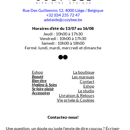
Rue Des Guillemins 12, 4000 Liège / Belgique
+32 (0)4 235 72 47
adelaide@cozybee.be
Horaires d’été du 13/07 au 16/08
Jeudi : 10h00 à 17h30
Vendredi : 10h00 à 17h30
Samedi : 10h00 à 18h00
Fermé: lundi, mardi, mercredi et dimanche
Facebook
Instagram
Eshop
La boutique
Beauté
Les marques
Bien-être
Contact
Hygiène & Soins
Eshop
Se faire plaisir
Le studio
Accessoires
Livraison & Retours
Vie privée & Cookies
Contactez-nous!
Une question, un doute ou juste l’envie de dire coucou ? Écrivez-