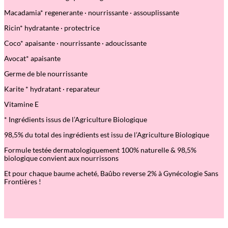
I
Macadamia* regenerante · nourrissante · assouplissante
n
f
Ricin* hydratante · protectrice
i
n
Coco* apaisante · nourrissante · adoucissante
i
–
Avocat* apaisante
1
5
Germe de ble nourrissante
m
Karite * hydratant · reparateur
l
–
Vitamine E
S
o
* Ingrédients issus de l
’
Agriculture Biologique
i
n
98,5% du total des ingrédients est issu de l
’
Agriculture Biologique
u
n
Formule testée dermatologiquement 100% naturelle & 98,5%
i
biologique convient aux nourrissons
v
e
Et pour chaque baume acheté, Baûbo reverse 2% à Gynécologie Sans
r
Frontières !
s
e
l
m
u
l