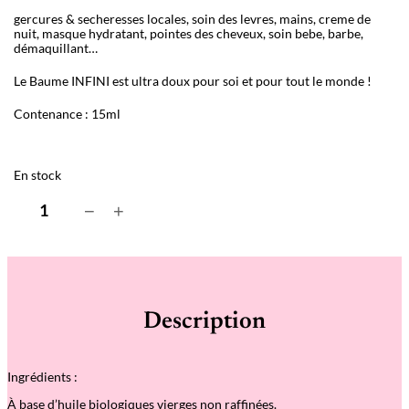
gercures & secheresses locales, soin des levres, mains, creme de
nuit, masque hydratant, pointes des cheveux, soin bebe, barbe,
démaquillant…
Le Baume INFINI est ultra doux pour soi et pour tout le monde !
Contenance : 15ml
En stock
q
−
+
u
a
n
t
i
t
é
Description
d
e
B
a
Ingrédients :
u
m
À base d’huile biologiques vierges non raffinées.
e