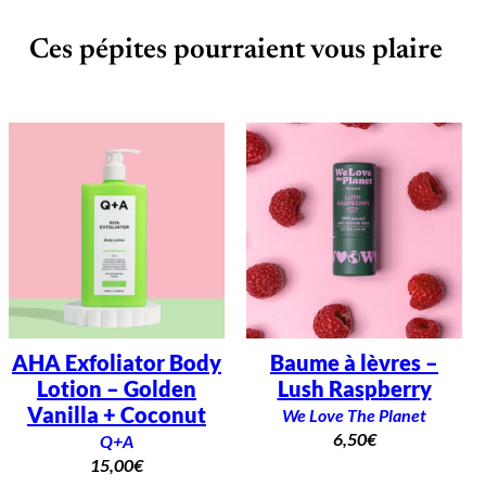
t
i
Ces pépites pourraient vous plaire
-
u
s
a
g
e
s
AHA Exfoliator Body
Baume à lèvres –
Lotion – Golden
Lush Raspberry
Vanilla + Coconut
We Love The Planet
6,50
€
Q+A
15,00
€